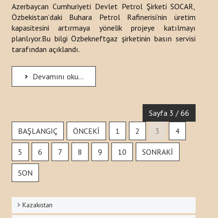
Azerbaycan Cumhuriyeti Devlet Petrol Şirketi SOCAR,
Özbekistan’daki Buhara Petrol Rafinerisi’nin üretim
kapasitesini artırmaya yönelik projeye katılmayı
planlıyor.Bu bilgi Özbekneftgaz şirketinin basın servisi
tarafından açıklandı.
Devamını oku...
Sayfa 3 / 66
BAŞLANGIÇ
ÖNCEKI
1
2
3
4
5
6
7
8
9
10
SONRAKI
SON
Kazakistan