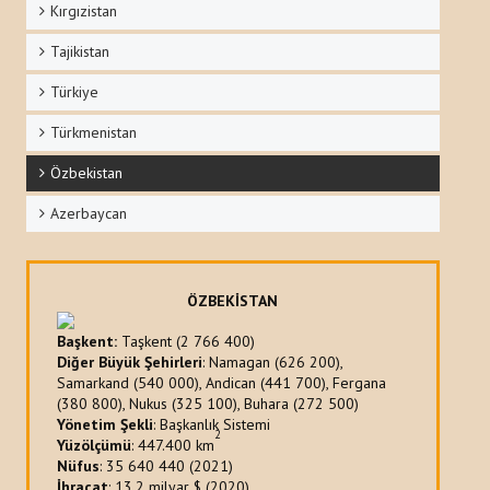
Kırgızistan
Tajikistan
Türkiye
Türkmenistan
Özbekistan
Azerbaycan
ÖZBEKİSTAN
Başkent:
Taşkent (2 766 400)
Diğer Büyük Şehirleri
: Namagan (626 200),
Samarkand (540 000), Andican (441 700), Fergana
(380 800), Nukus (325 100), Buhara (272 500)
Yönetim Şekli
: Başkanlık Sistemi
2
Yüzölçümü
: 447.400 km
Nüfus
: 35 640 440 (2021)
İhracat
: 13.2 milyar $ (2020)