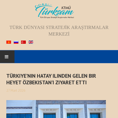
TÜRK DÜNYASI STRATEJIK ARAŞTIRMALAR
MERKEZI
ANASAYFA
TÜRKIYE’NIN HATAY ILINDEN GELEN BIR
HEYET ÖZBEKISTAN’I ZIYARET ETTI
HAKKIMIZDA
27 Mart 2026
Kadromuz
Vizyon, Misyon, Amaç
Tarihçesi