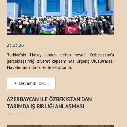
ETKINLIKLER
DUYURULAR
HABERLER
23.03.26
Kazakistan
Türkiye’nin Hatay ilinden gelen heyet, Özbekistan’a
gerçekleştirdiği ziyaret kapsamında Ürgenç Uluslararası
Kırgızistan
Havalimanı’nda törenle karşılandı.
Türkiye
Devamını oku...
Türkmenistan
AZERBAYCAN ILE ÖZBEKISTAN’DAN
Özbekistan
TARIMDA IŞ BIRLIĞI ANLAŞMASI
Azerbaycan
25 Mart 2026
YAYINLAR