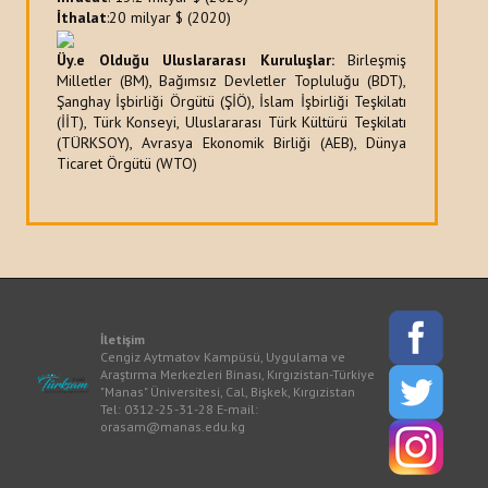
İthalat
:20 milyar $ (2020)
Üy.e Olduğu Uluslararası Kuruluşlar:
Birleşmiş
Milletler (BM), Bağımsız Devletler Topluluğu (BDT),
Şanghay İşbirliği Örgütü (ŞİÖ), İslam İşbirliği Teşkilatı
(İİT), Türk Konseyi, Uluslararası Türk Kültürü Teşkilatı
(TÜRKSOY), Avrasya Ekonomik Birliği (AEB), Dünya
Ticaret Örgütü (WTO)
İletişim
Cengiz Aytmatov Kampüsü, Uygulama ve
Araştırma Merkezleri Binası, Kırgızistan-Türkiye
"Manas" Üniversitesi, Cal, Bişkek, Kırgızistan
Tel: 0312-25-31-28 E-mail:
orasam@manas.edu.kg