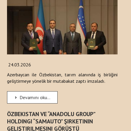
Bültenler
Raporlar
Duyurular
Kitaplar
Türk Dünyası Stratejik Araştırmalar Merkezi Analizi
24.03.2026
PROJELER
Azerbaycan ile Özbekistan, tarım alanında iş birliğini
geliştirmeye yönelik bir mutabakat zaptı imzaladı.
İLETIŞIM
Devamını oku...
arama...
ÖZBEKISTAN VE “ANADOLU GROUP”
HOLDINGI “SAMAUTO” ŞIRKETININ
GELIŞTIRILMESINI GÖRÜŞTÜ