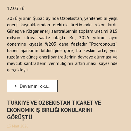
12.03.26
2026 yılının Şubat ayında Özbekistan, yenilenebilir yeşil
enerji kaynaklarından elektrik üretiminde rekor kırdı.
Güneş ve rüzgâr enerji santrallerinin toplam üretimi 815
milyon kilovat-saate ulaştı. Bu, 2025 yılının aynı
dönemine kıyasla %203 daha fazladır. “Podrobno.uz”
haber ajansının bildirdiğine göre, bu keskin artış yeni
rüzgâr ve güneş enerji santrallerinin devreye alınması ve
mevcut santrallerin verimliliğinin artırılması sayesinde
gerçekleşti.
Devamını oku...
TÜRKIYE VE ÖZBEKISTAN TICARET VE
EKONOMIK IŞ BIRLIĞI KONULARINI
GÖRÜŞTÜ
13 Mart 2026