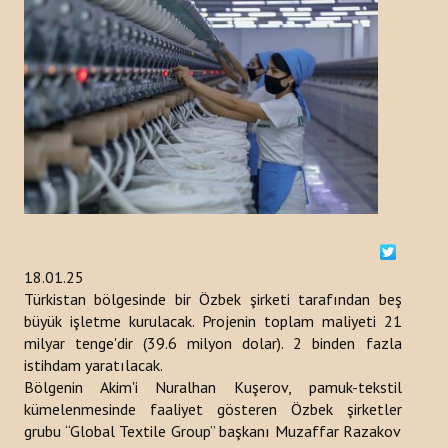
ETKINLIKLER
DUYURULAR
HABERLER
Kazakistan
Kırgızistan
Türkiye
18.01.25
Türkistan bölgesinde bir Özbek şirketi tarafından beş
Türkmenistan
büyük işletme kurulacak. Projenin toplam maliyeti 21
milyar tenge'dir (39.6 milyon dolar). 2 binden fazla
Özbekistan
istihdam yaratılacak.
Bölgenin Akim'i Nuralhan Kuşerov, pamuk-tekstil
Azerbaycan
kümelenmesinde faaliyet gösteren Özbek şirketler
grubu “Global Textile Group” başkanı Muzaffar Razakov
YAYINLAR