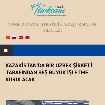
TÜRK DÜNYASI STRATEJIK ARAŞTIRMALAR
MERKEZI
ANASAYFA
KAZAKİSTAN'DA BİR ÖZBEK ŞİRKETİ
TARAFINDAN BEŞ BÜYÜK İŞLETME
HAKKIMIZDA
KURULACAK
Kadromuz
22 Ocak 2025
Vizyon, Misyon, Amaç
Tarihçesi