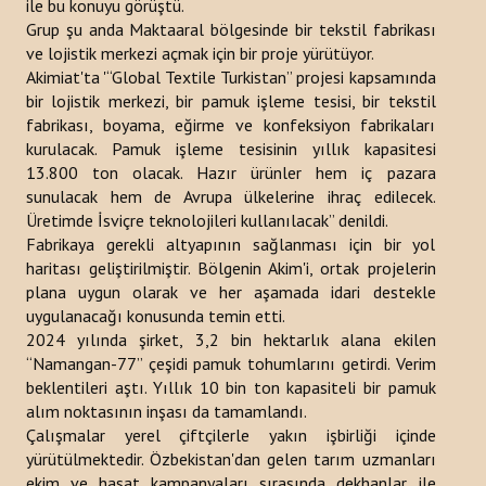
ile bu konuyu görüştü.
Grup şu anda Maktaaral bölgesinde bir tekstil fabrikası
Bültenler
ve lojistik merkezi açmak için bir proje yürütüyor.
Akimiat'ta '“Global Textile Turkistan” projesi kapsamında
Raporlar
bir lojistik merkezi, bir pamuk işleme tesisi, bir tekstil
fabrikası, boyama, eğirme ve konfeksiyon fabrikaları
Duyurular
kurulacak. Pamuk işleme tesisinin yıllık kapasitesi
13.800 ton olacak. Hazır ürünler hem iç pazara
Kitaplar
sunulacak hem de Avrupa ülkelerine ihraç edilecek.
Türk Dünyası Stratejik Araştırmalar Merkezi Analizi
Üretimde İsviçre teknolojileri kullanılacak” denildi.
Fabrikaya gerekli altyapının sağlanması için bir yol
PROJELER
haritası geliştirilmiştir. Bölgenin Akim'i, ortak projelerin
plana uygun olarak ve her aşamada idari destekle
uygulanacağı konusunda temin etti.
İLETIŞIM
2024 yılında şirket, 3,2 bin hektarlık alana ekilen
“Namangan-77” çeşidi pamuk tohumlarını getirdi. Verim
arama...
beklentileri aştı. Yıllık 10 bin ton kapasiteli bir pamuk
alım noktasının inşası da tamamlandı.
Çalışmalar yerel çiftçilerle yakın işbirliği içinde
yürütülmektedir. Özbekistan'dan gelen tarım uzmanları
ekim ve hasat kampanyaları sırasında dekhanlar ile