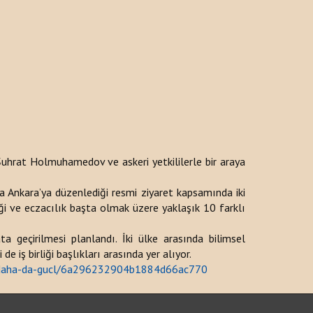
hrat Holmuhamedov ve askeri yetkililerle bir araya
a Ankara’ya düzenlediği resmi ziyaret kapsamında iki
iği ve eczacılık başta olmak üzere yaklaşık 10 farklı
ta geçirilmesi planlandı. İki ülke arasında bilimsel
iş birliği başlıkları arasında yer alıyor.
gini-daha-da-gucl/6a296232904b1884d66ac770