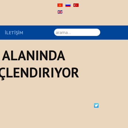
arama...
İLETIŞIM
P ALANINDA
ÜÇLENDIRIYOR