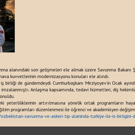
ma alanındaki son gelişmeleri ele almak üzere Savunma Bakanı Şu
 hava kuvvetlerinin modernizasyonu konuları ele alındı.
n iş birliği de gündemdeydi. Cumhurbaşkanı Mirziyoyev’in Ocak ayınd
sı imzalanmıştı. Anlaşma kapsamında, tedavi hizmetleri, diş hekiml
konuldu.
i yeterliliklerinin artırılmasına yönelik ortak programların haya
itim programları düzenlenmesi ile öğrenci ve akademisyen değişimi de 
/ozbekistan-savunma-ve-askeri-tip-alaninda-turkiye-ile-is-birli