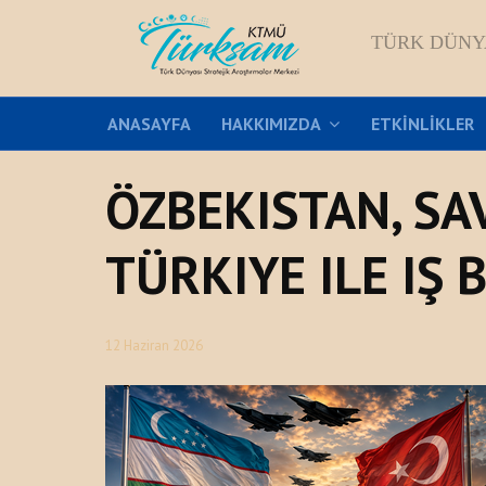
TÜRK DÜNY
ANASAYFA
HAKKIMIZDA
ETKINLIKLER
ÖZBEKISTAN, SA
TÜRKIYE ILE IŞ 
12 Haziran 2026