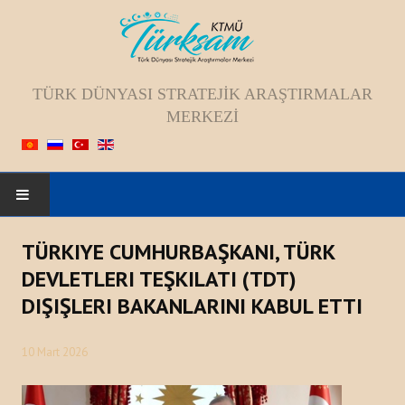
TÜRK DÜNYASI STRATEJIK ARAŞTIRMALAR
MERKEZI
ANASAYFA
TÜRKIYE CUMHURBAŞKANI, TÜRK
DEVLETLERI TEŞKILATI (TDT)
HAKKIMIZDA
DIŞIŞLERI BAKANLARINI KABUL ETTI
Kadromuz
10 Mart 2026
Vizyon, Misyon, Amaç
Tarihçesi