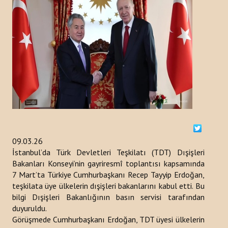
ETKINLIKLER
DUYURULAR
HABERLER
Kazakistan
Kırgızistan
Türkiye
09.03.26
İstanbul’da Türk Devletleri Teşkilatı (TDT) Dışişleri
Türkmenistan
Bakanları Konseyi’nin gayriresmî toplantısı kapsamında
7 Mart’ta Türkiye Cumhurbaşkanı Recep Tayyip Erdoğan,
Özbekistan
teşkilata üye ülkelerin dışişleri bakanlarını kabul etti. Bu
bilgi Dışişleri Bakanlığının basın servisi tarafından
Azerbaycan
duyuruldu.
Görüşmede Cumhurbaşkanı Erdoğan, TDT üyesi ülkelerin
YAYINLAR