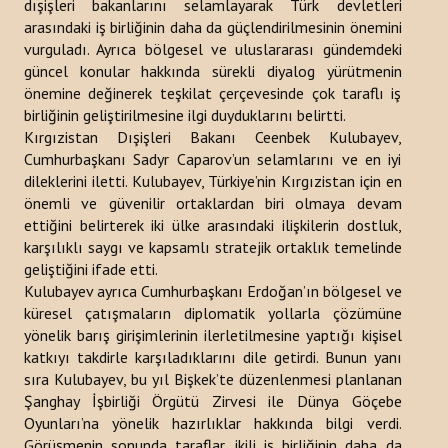
dışişleri bakanlarını selamlayarak Türk devletleri
arasındaki iş birliğinin daha da güçlendirilmesinin önemini
Bültenler
vurguladı. Ayrıca bölgesel ve uluslararası gündemdeki
güncel konular hakkında sürekli diyalog yürütmenin
Raporlar
önemine değinerek teşkilat çerçevesinde çok taraflı iş
birliğinin geliştirilmesine ilgi duyduklarını belirtti.
Duyurular
Kırgızistan Dışişleri Bakanı Ceenbek Kulubayev,
Cumhurbaşkanı Sadyr Caparov’un selamlarını ve en iyi
Kitaplar
dileklerini iletti. Kulubayev, Türkiye’nin Kırgızistan için en
Türk Dünyası Stratejik Araştırmalar Merkezi Analizi
önemli ve güvenilir ortaklardan biri olmaya devam
ettiğini belirterek iki ülke arasındaki ilişkilerin dostluk,
PROJELER
karşılıklı saygı ve kapsamlı stratejik ortaklık temelinde
geliştiğini ifade etti.
Kulubayev ayrıca Cumhurbaşkanı Erdoğan’ın bölgesel ve
İLETIŞIM
küresel çatışmaların diplomatik yollarla çözümüne
yönelik barış girişimlerinin ilerletilmesine yaptığı kişisel
arama...
katkıyı takdirle karşıladıklarını dile getirdi. Bunun yanı
sıra Kulubayev, bu yıl Bişkek’te düzenlenmesi planlanan
Şanghay İşbirliği Örgütü Zirvesi ile Dünya Göçebe
Oyunları’na yönelik hazırlıklar hakkında bilgi verdi.
Görüşmenin sonunda taraflar, ikili iş birliğinin daha da