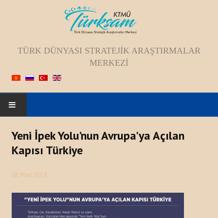
TÜRK DÜNYASI STRATEJIK ARAŞTIRMALAR
MERKEZI
ANASAYFA
Yeni İpek Yolu’nun Avrupa'ya Açılan
Kapısı Türkiye
HAKKIMIZDA
06 Mart 2018
Kadromuz
Vizyon, Misyon, Amaç
Tarihçesi