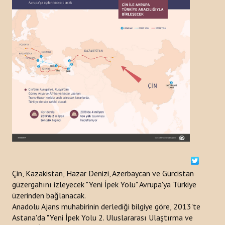
ETKINLIKLER
DUYURULAR
HABERLER
Kazakistan
Kırgızistan
Türkiye
Türkmenistan
Çin, Kazakistan, Hazar Denizi, Azerbaycan ve Gürcistan
Özbekistan
güzergahını izleyecek "Yeni İpek Yolu" Avrupa'ya Türkiye
üzerinden bağlanacak.
Azerbaycan
Anadolu Ajans muhabirinin derlediği bilgiye göre, 2013'te
Astana'da "Yeni İpek Yolu 2. Uluslararası Ulaştırma ve
YAYINLAR