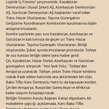
Lojistik İş Forumu" çerçevesinde, Kazakistan
Demiryolları Ulusal Şirketi AŞ, Azerbaycan Demiryolları
Bültenler
AŞ, Gürcistan Demiryolları AŞ başkanları tarafından
Trans-Hazar Uluslararası Taşıma Güzergahını
Raporlar
Geliştirme Koordinasyon Komitesi'nin kurulmasına ilişkin
anlaşma imzalandı.
Duyurular
Komite üyelerinin yanı sıra Kazakistan, Azerbaycan ve
Kitaplar
Gürcistan'ın katılımıyla da geçen yıl Trans-Hazar
Uluslararası Taşıma Güzergahı Uluslararası Birliği
Türk Dünyası Stratejik Araştırmalar Merkezi Analizi
oluşturuldu. Şubat ayında imzalanan protokolle Türkiye
de söz konusu birliğin daimi üyesi haline geldi.
PROJELER
Çin, Kazakistan, Hazar Denizi, Azerbaycan ve Gürcistan
güzergahını izleyecek “Yeni İpek Yolu,” Türkiye'den
Avrupa'ya uzanacak. Türkiye, yolun Trans-Hazar koridoru
İLETIŞIM
olarak ifade edilen hattında ana aktörlerden biri oldu.
Bakü-Tiflis-Kars Demiryolu Hattı'nı da kapsayan koridor,
arama...
Çin'den Avrupa'ya, Rusya'dan Güney Asya ve Afrika'ya
kadar ulaşımı kolaylaştıracak.
Birliğin Yönetim Kurulu Başkanı Kanat Alpysbaev, AA
muhabirine yaptığı açıklamada, Kars-Bakü-Tiflis
Demiryolu Hattı'nın açılmasıyla Trans-Hazar