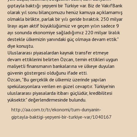
gıptayla baktığı yepyeni bir Türkiye var. Biz de VakıfBank
olarak yıl sonu bilançomuzu henüz kamuya açıklamamış
olmakla birlikte, parlak bir yılı geride bıraktık. 250 milyar
lirayı aşan aktif büyüklüğümüz ve geçen yılın sadece 9
ayı sonunda ekonomiye sağladığımız 220 milyar liralık
destekle ülkemizin yanındaki güç olmaya devam ettik."
diye konuştu.
Uluslararası piyasalardan kaynak transfer etmeye
devam ettiklerini belirten Özcan, temin ettikleri uygun
maliyetli finansmanın bankalarına ve ülkeye duyulan
güvenin göstergesi olduğunu ifade etti.
Özcan, "Bu gerçeklik de ülkemiz üzerinde yapılan
spekülasyonlara verilen en güzel cevaptır. Türkiye'nin
uluslararası piyasalarda itibarı güçlüdür, kredibilitesi
yüksektir." değerlendirmesinde bulundu.
http://aa.com.tr/tr/ekonomi/tum-dunyanin-
giptayla-baktigi-yepyeni-bir-turkiye-var/1040167