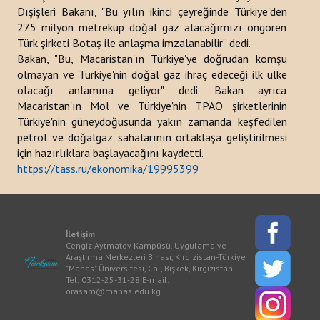
Dışişleri Bakanı, "Bu yılın ikinci çeyreğinde Türkiye'den
Bültenler
275 milyon metreküp doğal gaz alacağımızı öngören
Türk şirketi Botaş ile anlaşma imzalanabilir” dedi.
Raporlar
Bakan, "Bu, Macaristan'ın Türkiye'ye doğrudan komşu
olmayan ve Türkiye'nin doğal gaz ihraç edeceği ilk ülke
Duyurular
olacağı anlamına geliyor" dedi. Bakan ayrıca
Macaristan'ın Mol ve Türkiye'nin TPAO şirketlerinin
Kitaplar
Türkiye'nin güneydoğusunda yakın zamanda keşfedilen
petrol ve doğalgaz sahalarının ortaklaşa geliştirilmesi
Türk Dünyası Stratejik Araştırmalar Merkezi Analizi
için hazırlıklara başlayacağını kaydetti.
https://tass.ru/ekonomika/19995399
PROJELER
İLETIŞIM
İletişim
Cengiz Aytmatov Kampüsü, Uygulama ve
arama...
Araştırma Merkezleri Binası, Kırgızistan-Türkiye
"Manas" Üniversitesi, Cal, Bişkek, Kırgızistan
Tel: 0312-25-31-28 E-mail:
orasam@manas.edu.kg