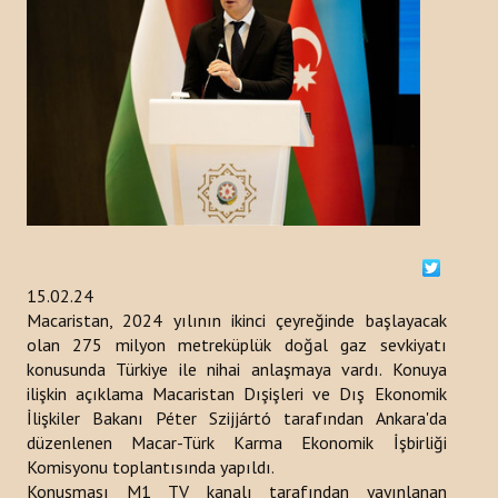
ETKINLIKLER
DUYURULAR
HABERLER
Kazakistan
Kırgızistan
15.02.24
Türkiye
Macaristan, 2024 yılının ikinci çeyreğinde başlayacak
olan 275 milyon metreküplük doğal gaz sevkiyatı
Türkmenistan
konusunda Türkiye ile nihai anlaşmaya vardı. Konuya
Özbekistan
ilişkin açıklama Macaristan Dışişleri ve Dış Ekonomik
İlişkiler Bakanı Péter Szijjártó tarafından Ankara'da
Azerbaycan
düzenlenen Macar-Türk Karma Ekonomik İşbirliği
Komisyonu toplantısında yapıldı.
YAYINLAR
Konuşması M1 TV kanalı tarafından yayınlanan