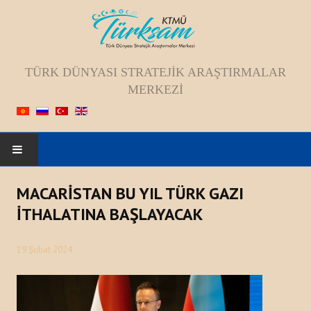
TÜRK DÜNYASI STRATEJIK ARAŞTIRMALAR
MERKEZI
ANASAYFA
MACARİSTAN BU YIL TÜRK GAZI
İTHALATINA BAŞLAYACAK
HAKKIMIZDA
19 Şubat 2024
Kadromuz
Vizyon, Misyon, Amaç
Tarihçesi