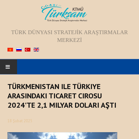
TÜRK DÜNYASI STRATEJIK ARAŞTIRMALAR
MERKEZI
ANASAYFA
TÜRKMENISTAN ILE TÜRKIYE
ARASINDAKI TICARET CIROSU
HAKKIMIZDA
2024'TE 2,1 MILYAR DOLARI AŞTI
Kadromuz
18 Şubat 2025
Vizyon, Misyon, Amaç
Tarihçesi