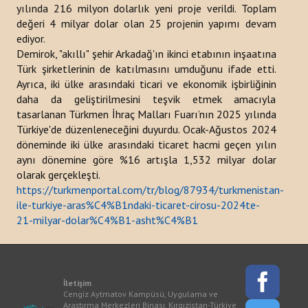
yılında 216 milyon dolarlık yeni proje verildi. Toplam
değeri 4 milyar dolar olan 25 projenin yapımı devam
Bültenler
ediyor.
Raporlar
Demirok, "akıllı" şehir Arkadağ'ın ikinci etabının inşaatına
Türk şirketlerinin de katılmasını umduğunu ifade etti.
Duyurular
Ayrıca, iki ülke arasındaki ticari ve ekonomik işbirliğinin
daha da geliştirilmesini teşvik etmek amacıyla
Kitaplar
tasarlanan Türkmen İhraç Malları Fuarı’nın 2025 yılında
Türkiye'de düzenleneceğini duyurdu. Ocak-Ağustos 2024
Türk Dünyası Stratejik Araştırmalar Merkezi Analizi
döneminde iki ülke arasındaki ticaret hacmi geçen yılın
aynı dönemine göre %16 artışla 1,532 milyar dolar
PROJELER
olarak gerçekleşti.
https://turkmenportal.com/tr/blog/87934/turkmenistan-
İLETIŞIM
ile-turkiye-aras%C4%B1ndaki-ticaret-cirosu-2024te-
21-milyar-dolar%C4%B1-asht%C4%B1
arama...
İletişim
Cengiz Aytmatov Kampüsü, Uygulama ve
Araştırma Merkezleri Binası, Kırgızistan-Türkiye