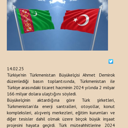
ETKINLIKLER
DUYURULAR
HABERLER
Kazakistan
Kırgızistan
14.02.25
Türkiye'nin Türkmenistan Büyükelçisi Ahmet Demirok
Türkiye
düzenlediği basın toplantısında, Türkmenistan ile
Türkiye arasındaki ticaret hacminin 2024 yılında 2 milyar
Türkmenistan
166 milyar dolara ulaştığını söyledi.
Büyükelçinin aktardığına göre Türk şirketleri,
Özbekistan
Türkmenistan'da enerji santralleri, otoyollar, konut
Azerbaycan
kompleksleri, alışveriş merkezleri, eğitim kurumları ve
diğer tesisler dahil olmak üzere birçok büyük inşaat
YAYINLAR
projesini hayata geçirdi. Türk müteahhitlerine 2024