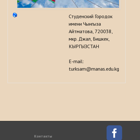
История
Студенский Городок
МЕРОПРИЯТИЯ
имени Чынгыза
Айтматова, 720038,
мкр. Джал, Бишкек,
НОВОСТИ
КЫРГЫЗСТАН
Казакстан
E-mail:
Кыргызстан
turksam@manas.edu.kg
Турция
Узбекистан
Азербайджан
Туркменистан
ПУБЛИКАЦИИ
Контакты