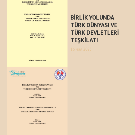
История
BİRLİK YOLUNDA
МЕРОПРИЯТИЯ
TÜRK DÜNYASI VE
TÜRK DEVLETLERİ
НОВОСТИ
TEŞKİLATI
16 мая 2025
Казакстан
Кыргызстан
Турция
Узбекистан
Азербайджан
Туркменистан
ПУБЛИКАЦИИ