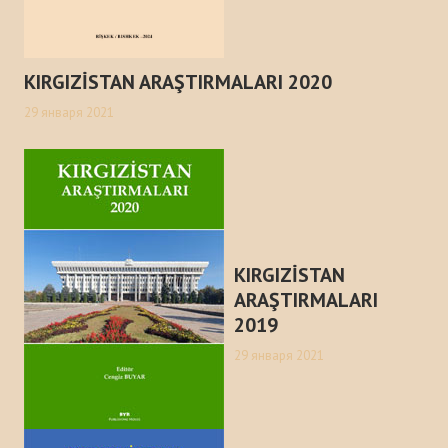
Публикации
Информационные бюллетени
KIRGIZİSTAN ARAŞTIRMALARI 2020
Доклады
29 января 2021
Книги
Анализ Центра Стратегического исследования Тюркского Мира
ПРОЕКТЫ
KIRGIZİSTAN
КОНТАКТЫ
ARAŞTIRMALARI
2019
29 января 2021