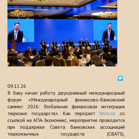
История
МЕРОПРИЯТИЯ
НОВОСТИ
Казакстан
Кыргызстан
Турция
09.11.26
Узбекистан
В Баку начал работу двухдневный международный
форум «Международный финансово-банковский
Азербайджан
саммит 2026: Глобальная финансовая интеграция
тюркских государств». Как передает
Vesti.az
со
Туркменистан
ссылкой на AПA-Экономикс, мероприятие проводится
при поддержке Совета банковских ассоциаций
ПУБЛИКАЦИИ
тюркоязычных государств (CBATS),