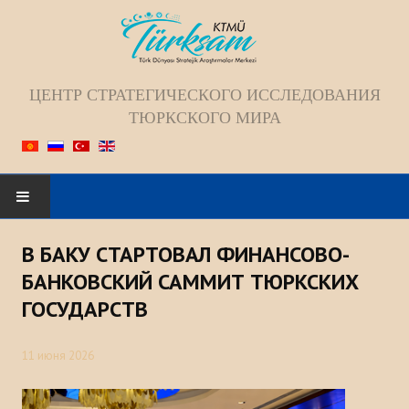
ЦЕНТР СТРАТЕГИЧЕСКОГО ИССЛЕДОВАНИЯ
ТЮРКСКОГО МИРА
Искать...
В БАКУ СТАРТОВАЛ ФИНАНСОВО-
ГЛАВНАЯ
БАНКОВСКИЙ САММИТ ТЮРКСКИХ
ГОСУДАРСТВ
О НАС
11 июня 2026
Коллектив
Видение; Миссия; Цель