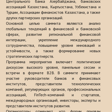
Центрального банка Азербайджана, банковских
Публикации
ассоциаций Казахстана, Кыргызстана, Узбекистана и
Турции, Ассоциации финансистов Казахстана, а также
Информационные бюллетени
других партнерских организаций.
Основной целью саммита являются анализ
Доклады
глобальных тенденций в финансовой и банковской
сферах, развитие региональной финансовой
Книги
интеграции, укрепление международного
сотрудничества, повышение уровня инноваций и
Анализ Центра Стратегического исследования Тюркского Мира
устойчивости, а также формирование новых
стратегических партнерств.
ПРОЕКТЫ
Программа мероприятия включает политические
дискуссии высокого уровня, панельные сессии и
КОНТАКТЫ
встречи в формате B2B. В саммите принимают
участие руководители банков и финансовых
институтов, представители технологических
компаний, регулирующих органов, профессиональных
ассоциаций, FinTech-компаний и стартапов,
международных организаций, инвесторы, эксперты и
представители институтов развития.
Организаторы отмечают, что форум призван