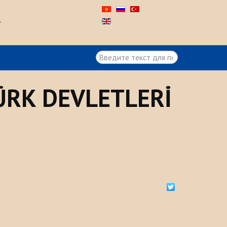
А
Искать...
ÜRK DEVLETLERİ