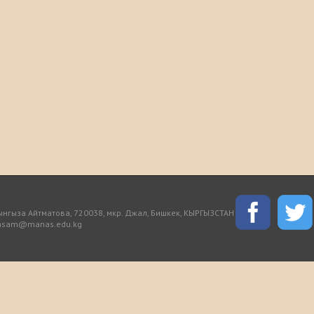
нгыза Айтматова, 720038, мкр. Джал, Бишкек, КЫРГЫЗСТАН
orasam@manas.edu.kg