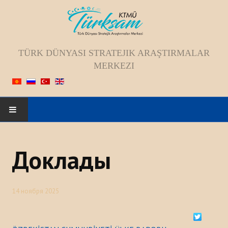
TÜRK DÜNYASI STRATEJIK ARAŞTIRMALAR
MERKEZI
Искать...
Доклады
ГЛАВНАЯ
О НАС
14 ноября 2025
Коллектив
Видение; Миссия; Цель