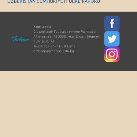
ÖZBEKİSTAN CUMHURİYETİ ÜLKE RAPORU
История
МЕРОПРИЯТИЯ
Контакты
Студенский Городок имени Чынгыза
Айтматова, 720038, мкр. Джал, Бишкек,
НОВОСТИ
КЫРГЫЗСТАН
Тел: 0312-25-31-28 E-mail:
orasam@manas.edu.kg
Казакстан
Кыргызстан
Турция
Узбекистан
Азербайджан
Туркменистан
ПУБЛИКАЦИИ