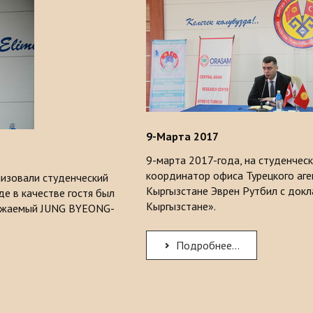
9-
М
арта 2017
9-марта 2017-года, на студенчес
координатор офиса Турецкого аген
изовали студенческий
Кыргызстане Эврен Рутбил с док
де в качестве гостя был
Кыргызстане».
важаемый JUNG BYEONG-
Подробнее...