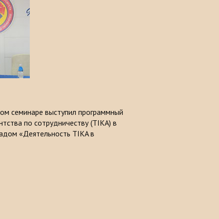
ком семинаре выступил программный
тства по сотрудничеству (TIKA) в
ладом «Деятельность TIKA в