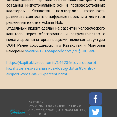
создания индустриальных зон и производственных
кластеров. Казахстан подтвердил готовность
развивать совместные цифровые проекты и делиться
решениями на базе Astana Hub.
Отдельный акцент сделан на развитии человеческого
капитала через образование и сотрудничество с
международными организациями, включая структуры
ООН. Ранее сообщалось, что Казахстан и Монголия
намерены
увеличить товарооборот до $500 млн.
https://kapital.kz/economic/146286/tovarooborot-
kazahstana-so-stranami-ca-dostig-dollar88-mlrd-
eksport-vyros-na-217percent.html
Контакты
Студенский Городок имени Чынгыза
Айтматова, 720038, мкр. Джал, Бишкек,
КЫРГЫЗСТАН