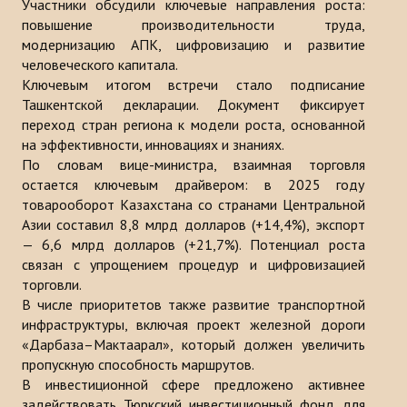
Участники обсудили ключевые направления роста:
Публикации
повышение производительности труда,
модернизацию АПК, цифровизацию и развитие
Информационные бюллетени
человеческого капитала.
Ключевым итогом встречи стало подписание
Доклады
Ташкентской декларации. Документ фиксирует
переход стран региона к модели роста, основанной
Книги
на эффективности, инновациях и знаниях.
По словам вице-министра, взаимная торговля
Анализ Центра Стратегического исследования Тюркского Мира
остается ключевым драйвером: в 2025 году
товарооборот Казахстана со странами Центральной
ПРОЕКТЫ
Азии составил 8,8 млрд долларов (+14,4%), экспорт
— 6,6 млрд долларов (+21,7%). Потенциал роста
КОНТАКТЫ
связан с упрощением процедур и цифровизацией
торговли.
В числе приоритетов также развитие транспортной
инфраструктуры, включая проект железной дороги
«Дарбаза–Мактаарал», который должен увеличить
пропускную способность маршрутов.
В инвестиционной сфере предложено активнее
задействовать Тюркский инвестиционный фонд для