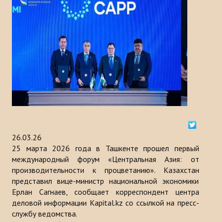
История
МЕРОПРИЯТИЯ
НОВОСТИ
Казакстан
Кыргызстан
Турция
26.03.26
Узбекистан
25 марта 2026 года в Ташкенте прошел первый
международный форум «Центральная Азия: от
Азербайджан
производительности к процветанию». Казахстан
представил вице-министр национальной экономики
Туркменистан
Ерлан Сагнаев, сообщает корреспондент центра
деловой информации Kapital.kz со ссылкой на пресс-
ПУБЛИКАЦИИ
службу ведомства.