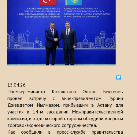
История
МЕРОПРИЯТИЯ
НОВОСТИ
Казакстан
Кыргызстан
Турция
15.04.26
Узбекистан
Премьер-министр Казахстана Олжас Бектенов
провел встречу с вице-президентом Турции
Азербайджан
Джевдетом Йылмазом, прибывшим в Астану для
участия в 14-м заседании Межправительственной
Туркменистан
комиссии, в ходе которой стороны обсудили вопросы
торгово-экономического сотрудничества.
ПУБЛИКАЦИИ
Как сообщили в пресс-службе правительства