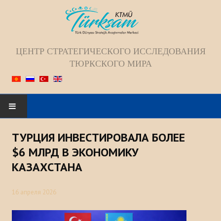
ЦЕНТР СТРАТЕГИЧЕСКОГО ИССЛЕДОВАНИЯ
ТЮРКСКОГО МИРА
Искать...
ТУРЦИЯ ИНВЕСТИРОВАЛА БОЛЕЕ
ГЛАВНАЯ
$6 МЛРД В ЭКОНОМИКУ
КАЗАХСТАНА
О НАС
16 апреля 2026
Коллектив
Видение; Миссия; Цель