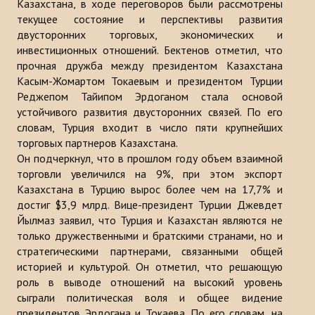
Казахстана, в ходе переговоров были рассмотрены
Публикации
текущее состояние и перспективы развития
двусторонних торговых, экономических и
Информационные бюллетени
инвестиционных отношений. Бектенов отметил, что
прочная дружба между президентом Казахстана
Доклады
Касым-Жомартом Токаевым и президентом Турции
Реджепом Тайипом Эрдоганом стала основой
Книги
устойчивого развития двусторонних связей. По его
словам, Турция входит в число пяти крупнейших
Анализ Центра Стратегического исследования Тюркского Мира
торговых партнеров Казахстана.
Он подчеркнул, что в прошлом году объем взаимной
ПРОЕКТЫ
торговли увеличился на 9%, при этом экспорт
Казахстана в Турцию вырос более чем на 17,7% и
КОНТАКТЫ
достиг $3,9 млрд. Вице-президент Турции Джевдет
Йылмаз заявил, что Турция и Казахстан являются не
только дружественными и братскими странами, но и
стратегическими партнерами, связанными общей
историей и культурой. Он отметил, что решающую
роль в выводе отношений на высокий уровень
сыграли политическая воля и общее видение
президентов Эрдогана и Токаева. По его словам, на