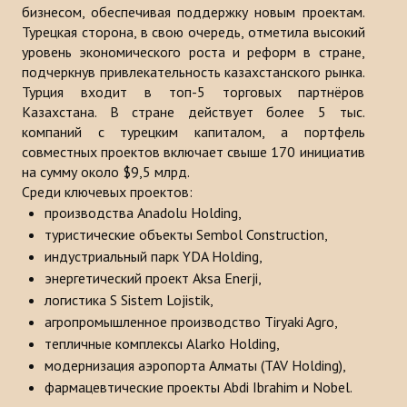
бизнесом, обеспечивая поддержку новым проектам.
Публикации
Турецкая сторона, в свою очередь, отметила высокий
уровень экономического роста и реформ в стране,
Информационные бюллетени
подчеркнув привлекательность казахстанского рынка.
Турция входит в топ-5 торговых партнёров
Доклады
Казахстана. В стране действует более 5 тыс.
компаний с турецким капиталом, а портфель
Книги
совместных проектов включает свыше 170 инициатив
Анализ Центра Стратегического исследования Тюркского Мира
на сумму около $9,5 млрд.
Среди ключевых проектов:
ПРОЕКТЫ
производства Anadolu Holding,
туристические объекты Sembol Construction,
КОНТАКТЫ
индустриальный парк YDA Holding,
энергетический проект Aksa Enerji,
логистика S Sistem Lojistik,
агропромышленное производство Tiryaki Agro,
тепличные комплексы Alarko Holding,
модернизация аэропорта Алматы (TAV Holding),
фармацевтические проекты Abdi Ibrahim и Nobel.