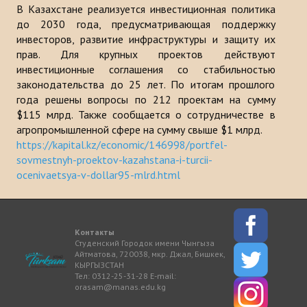
В Казахстане реализуется инвестиционная политика
до 2030 года, предусматривающая поддержку
инвесторов, развитие инфраструктуры и защиту их
прав. Для крупных проектов действуют
инвестиционные соглашения со стабильностью
законодательства до 25 лет. По итогам прошлого
года решены вопросы по 212 проектам на сумму
$115 млрд. Также сообщается о сотрудничестве в
агропромышленной сфере на сумму свыше $1 млрд.
https://kapital.kz/economic/146998/portfel-
sovmestnyh-proektov-kazahstana-i-turcii-
ocenivaetsya-v-dollar95-mlrd.html
Контакты
Студенский Городок имени Чынгыза
Айтматова, 720038, мкр. Джал, Бишкек,
КЫРГЫЗСТАН
Тел: 0312-25-31-28 E-mail:
orasam@manas.edu.kg