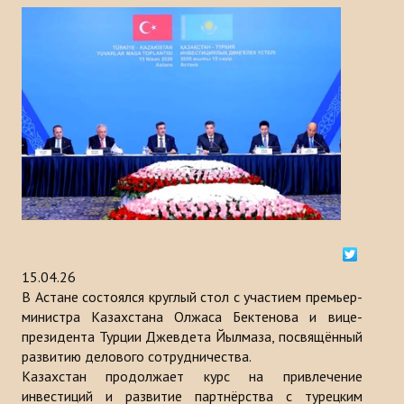
История
МЕРОПРИЯТИЯ
НОВОСТИ
Казакстан
Кыргызстан
Турция
Узбекистан
15.04.26
В Астане состоялся круглый стол с участием премьер-
Азербайджан
министра Казахстана Олжаса Бектенова и вице-
президента Турции Джевдета Йылмаза, посвящённый
Туркменистан
развитию делового сотрудничества.
Казахстан продолжает курс на привлечение
ПУБЛИКАЦИИ
инвестиций и развитие партнёрства с турецким