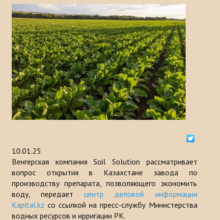
История
МЕРОПРИЯТИЯ
НОВОСТИ
Казакстан
Кыргызстан
Турция
Узбекистан
10.01.25
Венгерская компания Soil Solution рассматривает
Азербайджан
вопрос открытия в Казахстане завода по
производству препарата, позволяющего экономить
Туркменистан
воду, передает
центр деловой информации
Kapital.kz
со ссылкой на пресс-службу Министерства
ПУБЛИКАЦИИ
водных ресурсов и ирригации РК.