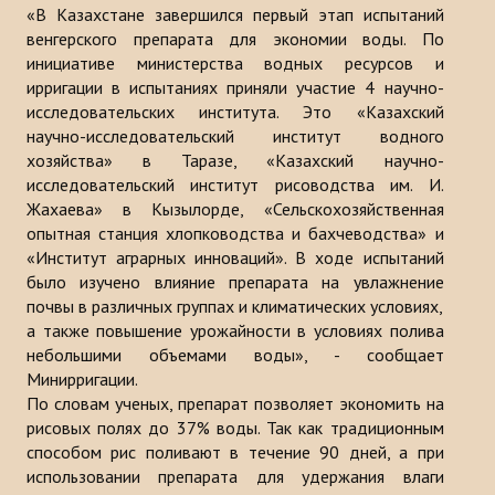
«В Казахстане завершился первый этап испытаний
Публикации
венгерского препарата для экономии воды. По
инициативе министерства водных ресурсов и
Информационные бюллетени
ирригации в испытаниях приняли участие 4 научно-
исследовательских института. Это «Казахский
Доклады
научно-исследовательский институт водного
хозяйства» в Таразе, «Казахский научно-
Книги
исследовательский институт рисоводства им. И.
Анализ Центра Стратегического исследования Тюркского Мира
Жахаева» в Кызылорде, «Сельскохозяйственная
опытная станция хлопководства и бахчеводства» и
ПРОЕКТЫ
«Институт аграрных инноваций». В ходе испытаний
было изучено влияние препарата на увлажнение
почвы в различных группах и климатических условиях,
КОНТАКТЫ
а также повышение урожайности в условиях полива
небольшими объемами воды», - сообщает
Минирригации.
По словам ученых, препарат позволяет экономить на
рисовых полях до 37% воды. Так как традиционным
способом рис поливают в течение 90 дней, а при
использовании препарата для удержания влаги