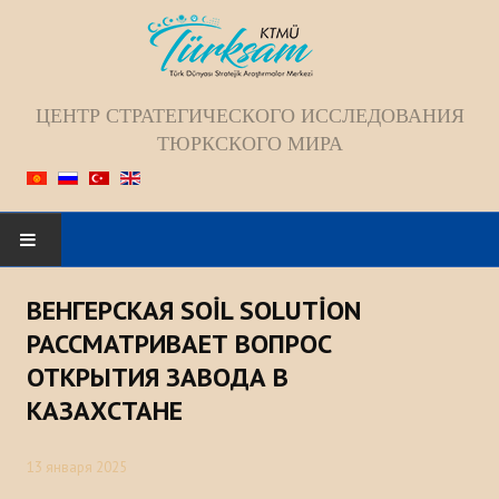
ЦЕНТР СТРАТЕГИЧЕСКОГО ИССЛЕДОВАНИЯ
ТЮРКСКОГО МИРА
Искать...
ВЕНГЕРСКАЯ SOİL SOLUTİON
ГЛАВНАЯ
РАССМАТРИВАЕТ ВОПРОС
ОТКРЫТИЯ ЗАВОДА В
О НАС
КАЗАХСТАНЕ
Коллектив
13 января 2025
Видение; Миссия; Цель