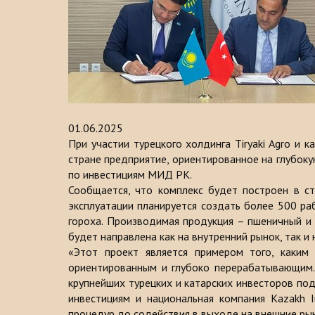
01.06.2025
При участии турецкого холдинга Tiryaki Agro и
стране предприятие, ориентированное на глубок
по инвестициям МИД РК.
Сообщается, что комплекс будет построен в с
эксплуатации планируется создать более 500 ра
гороха. Производимая продукция – пшеничный и 
будет направлена как на внутренний рынок, так и
«Этот проект является примером того, каким
ориентированным и глубоко перерабатывающим.
крупнейших турецких и катарских инвесторов по
инвестициям и национальная компания Kazakh 
процедур до содействия в выходе на внешние рын