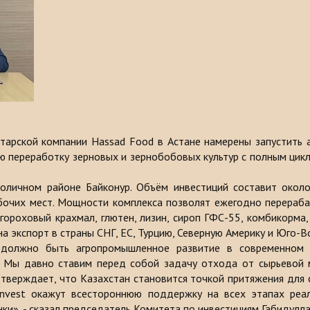
 катарской компании Hassad Food в Астане намерены запустить
ую переработку зерновых и зернобобовых культур с полным ци
толичном районе Байконур. Объём инвестиций составит около
бочих мест. Мощности комплекса позволят ежегодно перераба
гороховый крахмал, глютен, лизин, сироп ГФС-55, комбикорма,
 на экспорт в страны СНГ, ЕС, Турцию, Северную Америку и Юго-
 должно быть агропромышленное развитие в современном 
 Мы давно ставим перед собой задачу отхода от сырьевой м
дтверждает, что Казахстан становится точкой притяжения для 
Invest окажут всестороннюю поддержку на всех этапах ре
ки», - сказал председатель Комитета по инвестициям Габидулла