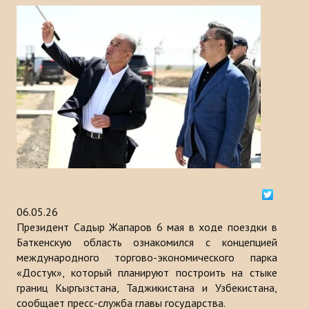
История
МЕРОПРИЯТИЯ
НОВОСТИ
Казакстан
Кыргызстан
Турция
Узбекистан
06.05.26
Президент Садыр Жапаров 6 мая в ходе поездки в
Азербайджан
Баткенскую область ознакомился с концепцией
международного торгово-экономического парка
Туркменистан
«Достук», который планируют построить на стыке
границ Кыргызстана, Таджикистана и Узбекистана,
ПУБЛИКАЦИИ
сообщает пресс-служба главы государства.