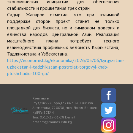
экономических инициатив для обеспечения
стабильности и процветания трех стран.
Садыр Жапаров отметил, что при взаимной
поддержке сторон проект станет не только
площадкой для бизнеса, но и символом доверия и
единства народов Центральной Азии. Реализация
масштабного плана потребует тесного
взаимодействия профильных ведомств Кыргызстана,
Таджикистана и Узбекистана.
https://economist.kg/ekonomika/2026/05/06/kyrgyzstan-
uzbekistan-i-tadzhikistan-postroiat-torgovyi-khab-
ploshchadiu-100-ga/
Контакты
Студенский Городок имени Чынгыза
Айтматова, 720038, мкр. Джал, Бишкек,
КЫРГЫЗСТАН
Тел: 0312-25-31-28 E-mail:
orasam@manas.edu.kg