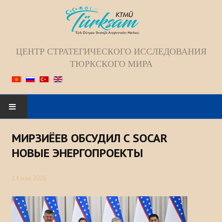
ЦЕНТР СТРАТЕГИЧЕСКОГО ИССЛЕДОВАНИЯ
ТЮРКСКОГО МИРА
Искать...
МИРЗИЁЕВ ОБСУДИЛ С SOCAR
ГЛАВНАЯ
НОВЫЕ ЭНЕРГОПРОЕКТЫ
О НАС
14 мая 2026
Коллектив
Видение; Миссия; Цель