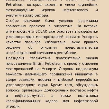
Petroleum, которые входят в число крупнейших
Публикации
международных игроков нефтегазового и
энергетического сектора.
Информационные бюллетени
Особое внимание было уделено реализации
Доклады
совместных проектов в энергетике. На встрече
отмечалось, что SOCAR уже участвует в разработке
Книги
углеводородных месторождений на плато Устюрт в
качестве партнёра Узбекистана. Также принято
Анализ Центра Стратегического исследования Тюркского Мира
решение об открытии представительства
азербайджанской компании в республике.
ПРОЕКТЫ
Президент Узбекистана положительно оценил
присоединение British Petroleum к проекту освоения
КОНТАКТЫ
месторождений на Устюрте. Стороны подчеркнули
важность дальнейшего продвижения инициатив в
сфере разведки, добычи и глубокой переработки
углеводородного сырья. Кроме того, обсуждались
вопросы организации долгосрочных поставок нефти
и нефтепродуктов, а также подготовки
квалифицированных кадров для нефтегазовой
отрасли.