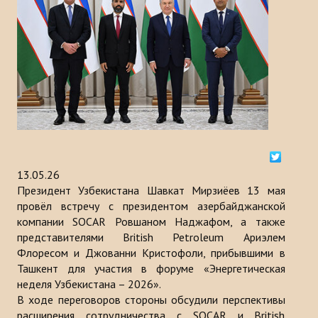
История
МЕРОПРИЯТИЯ
НОВОСТИ
Казакстан
Кыргызстан
13.05.26
Турция
Президент Узбекистана Шавкат Мирзиёев 13 мая
провёл встречу с президентом азербайджанской
Узбекистан
компании SOCAR Ровшаном Наджафом, а также
представителями British Petroleum Ариэлем
Азербайджан
Флоресом и Джованни Кристофоли, прибывшими в
Туркменистан
Ташкент для участия в форуме «Энергетическая
неделя Узбекистана – 2026».
ПУБЛИКАЦИИ
В ходе переговоров стороны обсудили перспективы
расширения сотрудничества с SOCAR и British