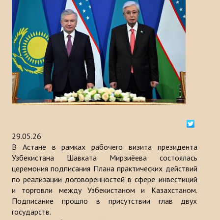
История
МЕРОПРИЯТИЯ
НОВОСТИ
Казакстан
Кыргызстан
Турция
29.05.26
Узбекистан
В Астане в рамках рабочего визита президента
Узбекистана Шавката Мирзиёева состоялась
Азербайджан
церемония подписания Плана практических действий
по реализации договоренностей в сфере инвестиций
Туркменистан
и торговли между Узбекистаном и Казахстаном.
Подписание прошло в присутствии глав двух
ПУБЛИКАЦИИ
государств.