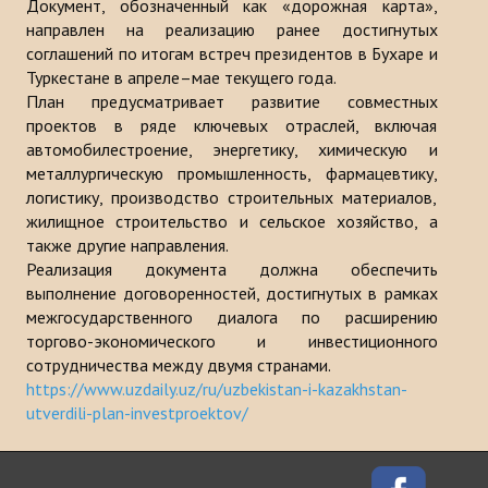
Документ, обозначенный как «дорожная карта»,
Публикации
направлен на реализацию ранее достигнутых
соглашений по итогам встреч президентов в Бухаре и
Информационные бюллетени
Туркестане в апреле–мае текущего года.
План предусматривает развитие совместных
Доклады
проектов в ряде ключевых отраслей, включая
автомобилестроение, энергетику, химическую и
Книги
металлургическую промышленность, фармацевтику,
логистику, производство строительных материалов,
Анализ Центра Стратегического исследования Тюркского Мира
жилищное строительство и сельское хозяйство, а
также другие направления.
ПРОЕКТЫ
Реализация документа должна обеспечить
выполнение договоренностей, достигнутых в рамках
КОНТАКТЫ
межгосударственного диалога по расширению
торгово-экономического и инвестиционного
сотрудничества между двумя странами.
https://www.uzdaily.uz/ru/uzbekistan-i-kazakhstan-
utverdili-plan-investproektov/