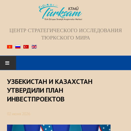
ЦЕНТР СТРАТЕГИЧЕСКОГО ИССЛЕДОВАНИЯ
ТЮРКСКОГО МИРА
Искать...
УЗБЕКИСТАН И КАЗАХСТАН
ГЛАВНАЯ
УТВЕРДИЛИ ПЛАН
ИНВЕСТПРОЕКТОВ
О НАС
02 июня 2026
Коллектив
Видение; Миссия; Цель