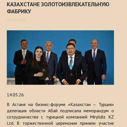
КАЗАХСТАНЕ ЗОЛОТОИЗВЛЕКАТЕЛЬНУЮ
Публикации
ФАБРИКУ
Информационные бюллетени
21 мая 2026
Доклады
Книги
Анализ Центра Стратегического исследования Тюркского Мира
ПРОЕКТЫ
КОНТАКТЫ
14.05.26
В Астане на бизнес-форуме «Казахстан – Турция»
делегация области Абай подписала меморандум о
сотрудничестве с турецкой компанией Miryildiz KZ
Ltd. В торжественной церемонии приняли участие