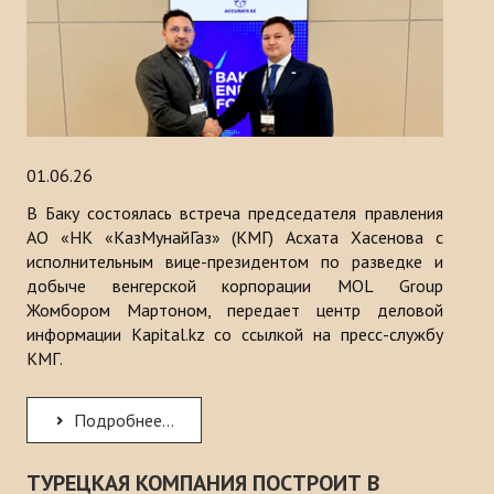
История
МЕРОПРИЯТИЯ
НОВОСТИ
01.06.26
Казакстан
В Баку состоялась встреча председателя правления
Кыргызстан
АО «НК «КазМунайГаз» (КМГ) Асхата Хасенова с
исполнительным вице-президентом по разведке и
Турция
добыче венгерской корпорации MOL Group
Жомбором Мартоном, передает центр деловой
Узбекистан
информации Kapital.kz со ссылкой на пресс-службу
КМГ.
Азербайджан
Туркменистан
Подробнее...
ПУБЛИКАЦИИ
ТУРЕЦКАЯ КОМПАНИЯ ПОСТРОИТ В