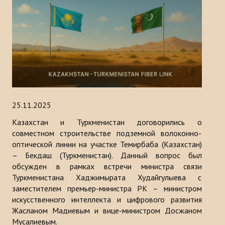
История
МЕРОПРИЯТИЯ
НОВОСТИ
Казакстан
25.11.2025
Кыргызстан
Казахстан и Туркменистан договорились о
Турция
совместном строительстве подземной волоконно-
оптической линии на участке Темирбаба (Казахстан)
Узбекистан
– Бекдаш (Туркменистан). Данный вопрос был
обсужден в рамках встречи министра связи
Азербайджан
Туркменистана Хаджимыратa Худайгулыевa с
заместителем премьер-министра РК – министром
Туркменистан
искусственного интеллекта и цифрового развития
Жасланом Мадиевым и вице-министром Досжаном
ПУБЛИКАЦИИ
Мусалиевым.