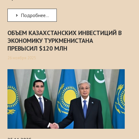
Публикации
Подробнее...
Информационные бюллетени
ОБЪЕМ КАЗАХСТАНСКИХ ИНВЕСТИЦИЙ В
Доклады
ЭКОНОМИКУ ТУРКМЕНИСТАНА
Книги
ПРЕВЫСИЛ $120 МЛН
Анализ Центра Стратегического исследования Тюркского Мира
26 ноября 2025
ПРОЕКТЫ
КОНТАКТЫ