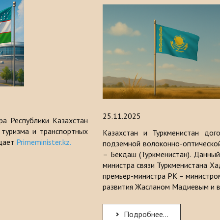
25.11.2025
ра Республики Казахстан
 туризма и транспортных
Казахстан и Туркменистан дог
бщает
Primeminister.kz.
подземной волоконно-оптической 
– Бекдаш (Туркменистан). Данны
министра связи Туркменистана Х
премьер-министра РК – министром
развития Жасланом Мадиевым и 
Подробнее...