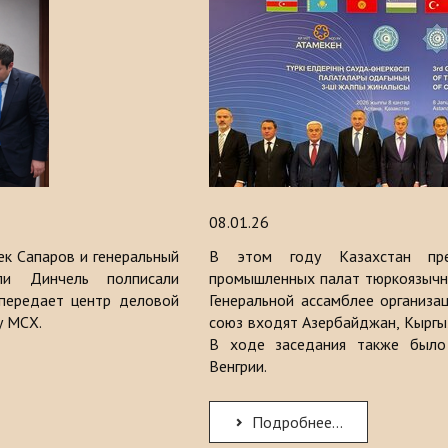
08.01.26
ек Сапаров и генеральный
В этом году Казахстан пре
ли Динчель полписали
промышленных палат тюркоязычны
 передает центр деловой
Генеральной ассамблее организа
у МСХ.
союз входят Азербайджан, Кыргызс
В ходе заседания также было
Венгрии.
Подробнее...