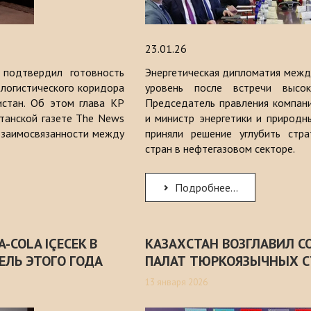
23.01.26
подтвердил готовность
Энергетическая дипломатия межд
-логистического коридора
уровень после встречи высок
истан. Об этом глава КР
Председатель правления компан
станской газете The News
и министр энергетики и природн
 взаимосвязанности между
приняли решение углубить стра
стран в нефтегазовом секторе.
Подробнее...
-COLA IÇECEK В
КАЗАХСТАН ВОЗГЛАВИЛ 
ЕЛЬ ЭТОГО ГОДА
ПАЛАТ ТЮРКОЯЗЫЧНЫХ С
13 января 2026