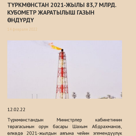
ТҮРКМӨНСТАН 2021-ЖЫЛЫ 83,7 МЛРД.
КУБОМЕТР ЖАРАТЫЛЫШ ГАЗЫН
ӨНДҮРДҮ
14 февраля 2022
12.02.22
Түркмөнстандын Министрлер кабинетинин
төрагасынын орун басары Шахым Абдрахманов,
өлкөдө 2021-жылдын аягына чейин эгемендүүлүк