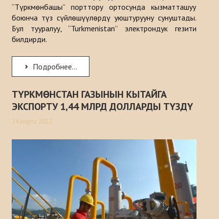
“Түркмөнбашы” порттору ортосунда кызматташуу
боюнча түз сүйлөшүүлөрдү уюштурууну сунуштады.
Бул тууралуу, “Turkmenistan” электрондук гезити
билдирди.
Подробнее...
ТҮРКМӨНСТАН ГАЗЫНЫН КЫТАЙГА
ЭКСПОРТУ 1,44 МЛРД ДОЛЛАРДЫ ТҮЗДҮ
24 марта 2022