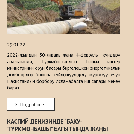
29.01.22
2022-жылдын 30-январь жана 4-февраль күндөрү
аралыгында, Түркмөнстандын Тышкы иштер
министринин орун басары биргелешкен энергетикалык
долбоорлор боюнча сүйлөшүүлөрдү жүргүзүү үчүн
Пакистандын борбору Исламабадга иш сапары менен
барат.
Подробнее...
КАСПИЙ ДЕҢИЗИНДЕ “БАКУ-
ТҮРКМӨНБАШЫ” БАГЫТЫНДА ЖАҢЫ