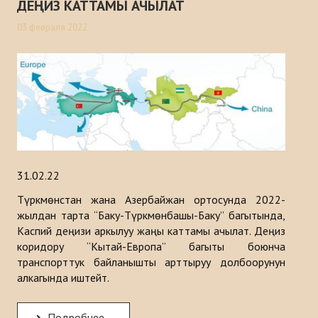
ДЕҢИЗ КАТТАМЫ АЧЫЛАТ
03 февраля 2022
31.02.22
Түркмөнстан жана Азербайжан ортосунда 2022-
жылдан тарта “Баку-Түркмөнбашы-Баку” багытында,
Каспий деңизи аркылуу жаңы каттамы ачылат. Деңиз
коридору “Кытай-Европа” багыты боюнча
транспорттук байланышты арттыруу долбоорунун
алкагында иштейт.
Подробнее...