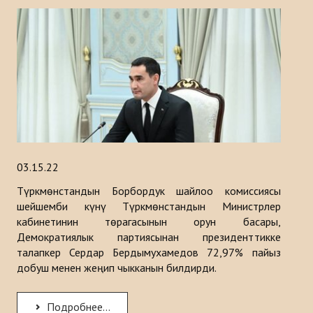
03.15.22
Түркмөнстандын Борбордук шайлоо комиссиясы
шейшемби күнү Түркмөнстандын Министрлер
кабинетинин төрагасынын орун басары,
Демократиялык партиясынан президенттикке
талапкер Сердар Бердымухамедов 72,97% пайыз
добуш менен жеңип чыкканын билдирди.
Подробнее...