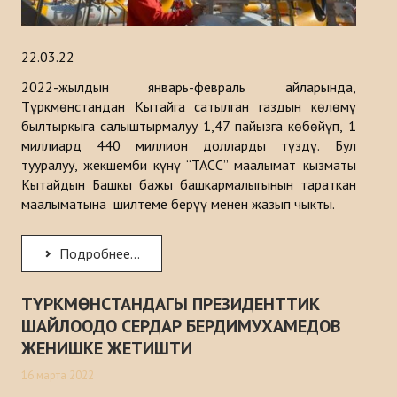
22.03.22
2022-жылдын январь-февраль айларында,
Түркмөнстандан Кытайга сатылган газдын көлөмү
былтыркыга салыштырмалуу 1,47 пайызга көбөйүп, 1
миллиард 440 миллион долларды түздү. Бул
тууралуу, жекшемби күнү “ТАСС” маалымат кызматы
Кытайдын Башкы бажы башкармалыгынын тараткан
маалыматына шилтеме берүү менен жазып чыкты.
Подробнее...
ТҮРКМӨНСТАНДАГЫ ПРЕЗИДЕНТТИК
ШАЙЛООДО СЕРДАР БЕРДИМУХАМЕДОВ
ЖЕНИШКЕ ЖЕТИШТИ
16 марта 2022