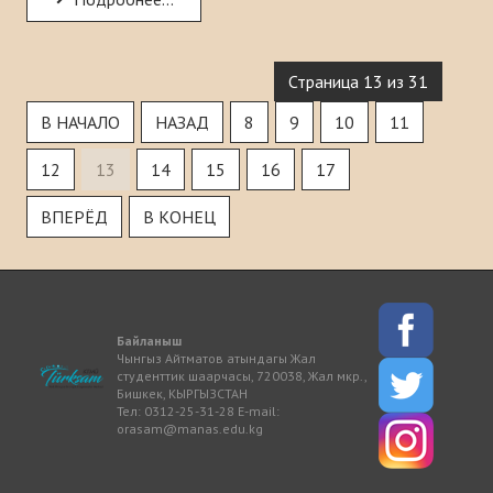
Страница 13 из 31
В НАЧАЛО
НАЗАД
8
9
10
11
12
13
14
15
16
17
ВПЕРЁД
В КОНЕЦ
Байланыш
Чынгыз Айтматов атындагы Жал
студенттик шаарчасы, 720038, Жал мкр.,
Бишкек, КЫРГЫЗСТАН
Тел: 0312-25-31-28 E-mail:
orasam@manas.edu.kg