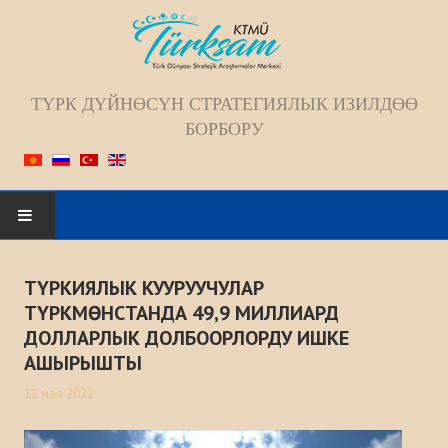
ТҮРК ДҮЙНӨСҮН СТРАТЕГИЯЛЫК ИЗИЛДӨӨ
БОРБОРУ
Искать...
ТҮРКИЯЛЫК КУУРУУЧУЛАР
БАШКЫ БЕТ
ТҮРКМӨНСТАНДА 49,9 МИЛЛИАРД
ДОЛЛАРЛЫК ДОЛБООРЛОРДУ ИШКЕ
БИЗ ЖѲНҮНДѲ
АШЫРЫШТЫ
11 мая 2022
Жамаат
Келечек багыты; Миссиясы; Максаты;