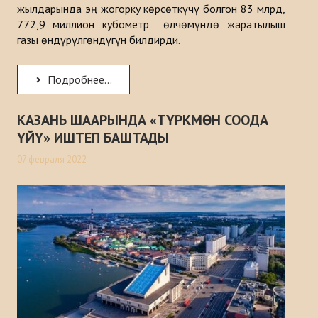
жылдарында эң жогорку көрсөткүчү болгон 83 млрд,
772,9 миллион кубометр өлчөмүндө жаратылыш
газы өндүрүлгөндүгүн билдирди.
Подробнее...
КАЗАНЬ ШААРЫНДА «ТҮРКМӨН СООДА
ҮЙҮ» ИШТЕП БАШТАДЫ
07 февраля 2022