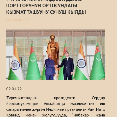
ПОРТТОРУНУН ОРТОСУНДАГЫ
Макалалар
КЫЗМАТТАШУУНУ СУНУШ КЫЛДЫ
Маалыматтык бюллетендер
06 апреля 2022
Баяндамалар
Китептер
Түрк дүйнөсүн стратегиялык изилдөө борборунун анализи
ДОЛБООРЛОР
БАЙЛАНЫШ
02.04.22
Түркмөнстандын президенти Сердар
Бердымухамедов Ашхабадда мамлекеттик иш
сапары менен жүргөн Индиянын президенти Рам Натх
Ковинд менен жолугушууда, “Чабахар” жана