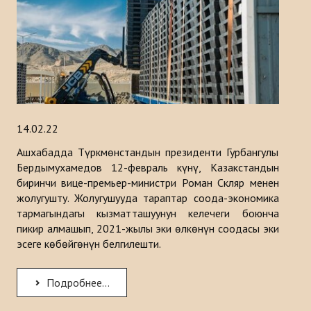
14.02.22
Ашхабадда Түркмөнстандын президенти Гурбангулы
Бердымухамедов 12-февраль күнү, Казакстандын
биринчи вице-премьер-министри Роман Скляр менен
жолугушту. Жолугушууда тараптар соода-экономика
тармагындагы кызматташуунун келечеги боюнча
пикир алмашып, 2021-жылы эки өлкөнүн соодасы эки
эсеге көбөйгөнүн белгилешти.
Подробнее...