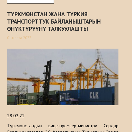
ТҮРКМӨНСТАН ЖАНА ТҮРКИЯ
ТРАНСПОРТТУК БАЙЛАНЫШТАРЫН
ӨНҮКТҮРҮҮНҮ ТАЛКУУЛАШТЫ
01 марта 2022
28.02.22
Түркмөнстандын вице-премьер-министри Сердар