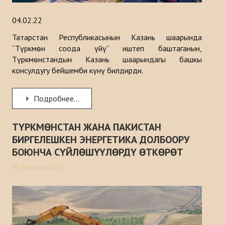
04.02.22
Татарстан Республикасынын Казань шаарында
“Түркмөн соода үйү” иштеп баштаганын,
Түркмөнстандын Казань шаарындагы башкы
консулдугу бейшемби күнү билдирди.
Подробнее...
ТҮРКМӨНСТАН ЖАНА ПАКИСТАН
БИРГЕЛЕШКЕН ЭНЕРГЕТИКА ДОЛБООРУ
БОЮНЧА СҮЙЛӨШҮҮЛӨРДҮ ӨТКӨРӨТ
03 февраля 2022