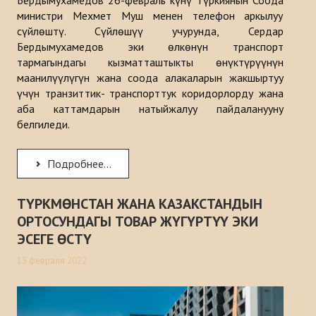
Бердымухамедов 26-февраль күнү Түркиянын Соода
министри Мехмет Муш менен телефон аркылуу
сүйлөштү. Сүйлөшүү учурунда, Сердар
Бердымухамедов эки өлкөнүн транспорт
тармагындагы кызматташтыкты өнүктүрүүнүн
маанилүүлүгүн жана соода алакаларын жакшыртуу
үчүн транзиттик- транспорттук коридорлорду жана
аба каттамдарын натыйжалуу пайдаланууну
белгиледи.
Подробнее...
ТҮРКМӨНСТАН ЖАНА КАЗАКСТАНДЫН
ОРТОСУНДАГЫ ТОВАР ЖҮГҮРТҮҮ ЭКИ
ЭСЕГЕ ӨСТҮ
15 февраля 2022