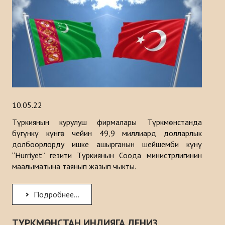
Тарыхы
ИШ ЧАРАЛАР
КАБАРЛАР
Казакстан
10.05.22
Кыргызстан
Түркиянын курулуш фирмалары Түркмөнстанда
Туркия
бүгүнкү күнгө чейин 49,9 миллиард долларлык
долбоорлорду ишке ашырганын шейшемби күнү
Туркменистан
“Hurriyet” гезити Түркиянын Соода министрлигинин
маалыматына таянып жазып чыкты.
Ѳзбекистан
Азербайджан
Подробнее...
ЧЫГАРМАЛАР
ТҮРКМӨНСТАН ИНДИЯГА ДЕНИЗ