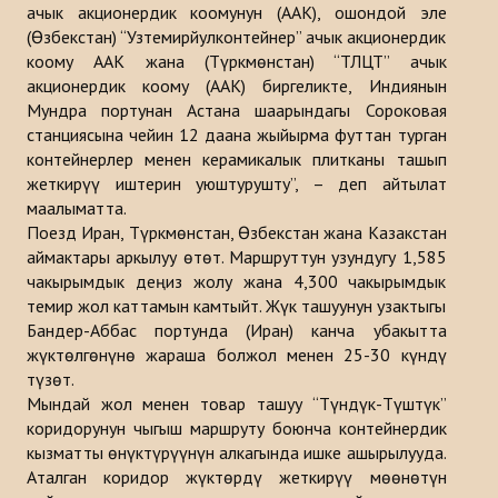
ачык акционердик коомунун (ААК), ошондой эле
Макалалар
(Өзбекстан) “Узтемирйулконтейнер” ачык акционердик
коому ААК жана (Түркмөнстан) “ТЛЦТ” ачык
Маалыматтык бюллетендер
акционердик коому (ААК) биргеликте, Индиянын
Мундра портунан Астана шаарындагы Сороковая
Баяндамалар
станциясына чейин 12 даана жыйырма футтан турган
контейнерлер менен керамикалык плитканы ташып
Китептер
жеткирүү иштерин уюштурушту”, – деп айтылат
Түрк дүйнөсүн стратегиялык изилдөө борборунун анализи
маалыматта.
Поезд Иран, Түркмөнстан, Өзбекстан жана Казакстан
ДОЛБООРЛОР
аймактары аркылуу өтөт. Маршруттун узундугу 1,585
чакырымдык деңиз жолу жана 4,300 чакырымдык
темир жол каттамын камтыйт. Жүк ташуунун узактыгы
БАЙЛАНЫШ
Бандер-Аббас портунда (Иран) канча убакытта
жүктөлгөнүнө жараша болжол менен 25-30 күндү
түзөт.
Мындай жол менен товар ташуу “Түндүк-Түштүк”
коридорунун чыгыш маршруту боюнча контейнердик
кызматты өнүктүрүүнүн алкагында ишке ашырылууда.
Аталган коридор жүктөрдү жеткирүү мөөнөтүн