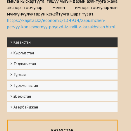
кыйла кыскартууга, ташуу чыгымдарын азайтууга жана
экспорттоочулар менен импорттоочулардын
мүмкүнчүлүктөрүн кеңейтүүгө шарт түзөт.
https://kapital.kz/economic/134934/zapushchen-
pervyy-konteynernyy-poyezd-iz-indii-v-kazakhstan.html
Казакстан
Кыргызстан
Таджикистан
Туркия
Туркменистан
Ѳзбекистан
Азербайджан
КАЗАХСТАН