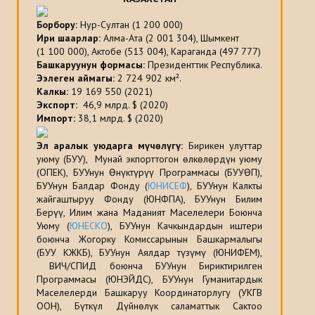
Борбору:
Нур-Султан (1 200 000)
Ири шаарлар:
Алма-Ата (2 001 304), Шымкент
(1 100 000), Актобе (513 004), Караганда (497 777)
Башкаруунун формасы:
Президенттик Республика.
Ээлеген аймагы:
2 724 902 км².
Калкы
:
19 169 550 (2021)
Экспорт:
46,9 млрд. $ (2020)
Импорт:
38,1 млрд. $ (2020)
Эл аралык уюдарга мүчөлүгү:
Бирикен улуттар
уюму (БУУ), Мунай экпорттогон өлкөлөрдүн уюму
(ОПЕК), БУУнун Өнүктүрүү Программасы (БУУӨП),
БУУнун Балдар Фонду (
ЮНИСЕФ
), БУУнун Калкты
жайгаштыруу Фонду (ЮНФПА), БУУнун Билим
Берүү, Илим жана Маданият Маселелери Боюнча
Уюму (
ЮНЕСКО
), БУУнун Качкындардын иштери
боюнча Жогорку Комиссарынын Башкармалыгы
(БУУ КЖКБ), БУУнун Аялдар түзүмү (ЮНИФЕМ),
ВИЧ/СПИД боюнча БУУнун Бириктирилген
Программасы (ЮНЭЙДС), БУУнун Гуманитардык
Маселелерди Башкаруу Координаторлугу (УКГВ
ООН), Бүткүл Дүйнөлүк саламаттык Сактоо