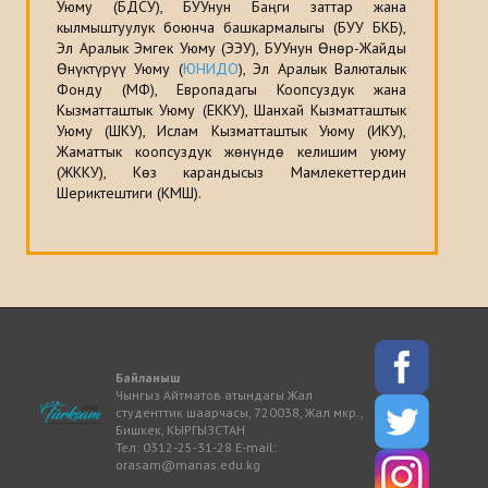
Уюму (БДСУ), БУУнун Баңги заттар жана
кылмыштуулук боюнча башкармалыгы (БУУ БКБ),
Эл Аралык Эмгек Уюму (ЭЭУ), БУУнун Өнөр-Жайды
Өнүктүрүү Уюму (
ЮНИДО
), Эл Аралык Валюталык
Фонду (МФ), Европадагы Коопсуздук жана
Кызматташтык Уюму (ЕККУ), Шанхай Кызматташтык
Уюму (ШКУ), Ислам Кызматташтык Уюму (ИКУ),
Жаматтык коопсуздук жөнүндө келишим уюму
(ЖККУ), Көз карандысыз Мамлекеттердин
Шериктештиги (КМШ).
Байланыш
Чынгыз Айтматов атындагы Жал
студенттик шаарчасы, 720038, Жал мкр.,
Бишкек, КЫРГЫЗСТАН
Тел: 0312-25-31-28 E-mail:
orasam@manas.edu.kg