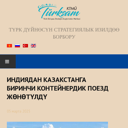
ТҮРК ДҮЙНӨСҮН СТРАТЕГИЯЛЫК ИЗИЛДӨӨ
БОРБОРУ
Искать...
ИНДИЯДАН КАЗАКСТАНГА
БАШКЫ БЕТ
БИРИНЧИ КОНТЕЙНЕРДИК ПОЕЗД
ЖӨНӨТҮЛДҮ
БИЗ ЖѲНҮНДѲ
05 марта 2025
Жамаат
Келечек багыты; Миссиясы; Максаты;