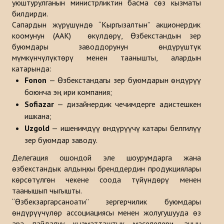
уюштурулганын министрликтин басма сөз кызматы
Макалалар
билдирди.
Сапардын жүрүшүндө “Кыргызалтын” акционердик
Маалыматтык бюллетендер
коомунун (ААК) өкүлдөрү, Өзбекстандын зер
буюмдары заводдорунун өндүрүштүк
Баяндамалар
мүмкүнчүлүктөрү менен таанышты, алардын
катарында:
Китептер
Fonon
— Өзбекстандагы зер буюмдарын өндүрүү
боюнча эң ири компания;
Түрк дүйнөсүн стратегиялык изилдөө борборунун анализи
Sofiazar
— дизайнердик чечимдерге адистешкен
ДОЛБООРЛОР
ишкана;
Uzgold
— ишенимдүү өндүрүүчү катары белгилүү
зер буюмдар заводу.
БАЙЛАНЫШ
Делегация ошондой эле шоурумдарга жана
өзбекстандык алдыңкы бренддердин продукциялары
көрсөтүлгөн чекене соода түйүндөрү менен
таанышып чыгышты.
“Өзбекзаргарсаноати” зергерчилик буюмдары
өндүрүүчүлөр ассоциациясы менен жолугушууда өз
ара пайдалуу кызматташтык маселелери, анын