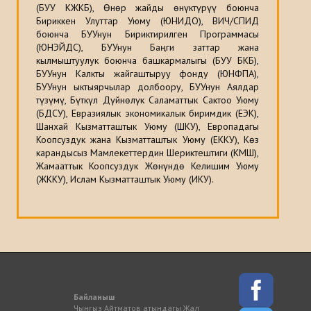
(БУУ КЖКБ), Өнөр жайды өнүктүрүү боюнча
Бириккен Улуттар Уюму (ЮНИДО), ВИЧ/СПИД
боюнча БУУнун Бириктирилген Программасы
(ЮНЭЙДС), БУУнун Баңги заттар жана
кылмыштуулук боюнча башкармалыгы (БУУ БКБ),
БУУнун Калкты жайгаштыруу фонду (ЮНФПА),
БУУнун ыктыярчылар долбоору, БУУнун Аялдар
түзүмү, Бүткүл Дүйнөлүк Саламаттык Сактоо Уюму
(БДСУ), Евразиялык экономикалык биримдик (ЕЭК),
Шанхай Кызматташтык Уюму (ШКУ), Европадагы
Коопсуздук жана Кызматташтык Уюму (ЕККУ), Көз
карандысыз Мамлекеттердин Шериктештиги (КМШ),
Жамааттык Коопсуздук Жөнүндө Келишим Уюму
(ЖККУ), Ислам Кызматташтык Уюму (ИКУ).
Байланыш
Чынгыз Айтматов атындагы Жал