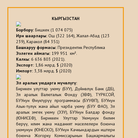
КЫРГЫЗСТАН
Борбору:
Бишкек (1 074 075)
Ири шаарлары:
Ош (322 164), Жалал-Абад (123
239), Каракол (84 351)
Башкаруу формасы:
Президентик Республика
Ээлеген аймагы
:
199 951 км².
Калкы
:
6 636 803 (2021).
Экспорт:
1,86 млрд. $ (2020)
Импорт:
3,38 млрд. $ (2020)
Эл аралык уюдарга мүчөлүгү:
Бирикен улуттар уюму (БУУ), Дүйнөлүк Банк (ДБ),
Эл аралык Валюталык Фонду (ЭВФ), TҮРКСОЙ,
БУУнун Өнүктүрүү программасы (БУУӨП), БУУнун
Азык-түлүк жана айыл чарба уюму (БУУ ФАО), Эл
аралык эмгек уюму (ЭЭУ), БУУнун Балдар фонду
(ЮНИСЕФ), Бириккен Улуттар Уюмунун билим
берүү, илим жана маданият маселелери боюнча
уюмунун (ЮНЕСКО), БУУнун Качкындардын иштери
боюнча Жогорку Комиссарынын Башкармалыгы