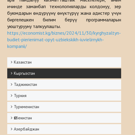
ичинде заманбап технологияларды колдонуу, зер
буюмдарын өндүрүүнү өнүктүрүү жана адистер үчүн
биргелешкен билим берүү программаларын
уюштурууну талкуулашты.
https://economist.kg/biznes/2024/11/30/kyrghyzaltyn-
budiet-pierienimat-opyt-uzbiekskikh-iuvielirnykh-
kompanii/
Казакстан
Кыргызстан
Таджикистан
Туркия
Туркменистан
Ѳзбекистан
Азербайджан