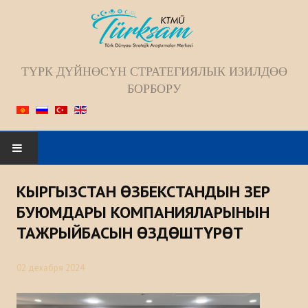
ТҮРК ДҮЙНӨСҮН СТРАТЕГИЯЛЫК ИЗИЛДӨӨ
БОРБОРУ
Искать...
КЫРГЫЗСТАН ӨЗБЕКСТАНДЫН ЗЕР
БАШКЫ БЕТ
БУЮМДАРЫ КОМПАНИЯЛАРЫНЫН
ТАЖРЫЙБАСЫН ӨЗДӨШТҮРӨТ
БИЗ ЖѲНҮНДѲ
02 декабря 2024
Жамаат
Келечек багыты; Миссиясы; Максаты;