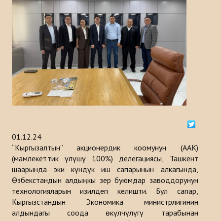
Тарыхы
ИШ ЧАРАЛАР
КАБАРЛАР
Казакстан
Кыргызстан
Туркия
01.12.24
Туркменистан
“Кыргызалтын” акционердик коомунун (ААК)
(мамлекеттик үлүшү 100%) делегациясы, Ташкент
Ѳзбекистан
шаарында эки күндүк иш сапарынын алкагында,
Өзбекстандын алдыңкы зер буюмдар заводдорунун
Азербайджан
технологияларын изилдеп келишти. Бул сапар,
Кыргызстандын Экономика министрлигинин
ЧЫГАРМАЛАР
алдындагы соода өкүлчүлүгү тарабынан