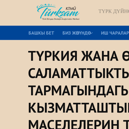
ТҮРК ДҮЙН
БАШКЫ БЕТ
БИЗ ЖѲНҮНДѲ
ИШ ЧАРАЛА
ТҮРКИЯ ЖАНА 
САЛАМАТТЫКТЫ
ТАРМАГЫНДАГ
КЫЗМАТТАШТЫ
МАСЕЛЕЛЕРИН 