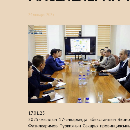
24 января 2025
17.01.25
2025-жылдын 17-январында Өзбекстандын Эконо
Фазилкаримов Түркиянын Сакарья провинциясын