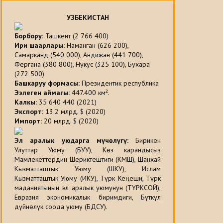
УЗБЕКИСТАН
Борбору:
Ташкент (2 766 400)
Ири шаарлары:
Наманган (626 200),
Самарканд (540 000), Андижан (441 700),
Фергана (380 800), Нукус (325 100), Бухара
(272 500)
Башкаруу формасы:
Президентик республика
Ээлеген аймагы
:
447.400 км².
Калкы
:
35 640 440 (2021)
Экспорт:
13.2 млрд. $ (2020)
Импорт:
20 млрд. $ (2020)
Эл аралык уюдарга мүчөлүгү:
Бирикен
Улуттар Уюму (БУУ), Көз карандысыз
Мамлекеттердин Шериктештиги (КМШ), Шанхай
Кызматташтык Уюму (ШКУ), Ислам
Кызматташтык Уюму (ИКУ), Түрк Кеңеши, Түрк
маданиятынын эл аралык уюмунун (ТҮРКСОЙ),
Евразия экономикалык биримдиги, Бүткүл
дүйнөлүк соода уюму (БДСУ).