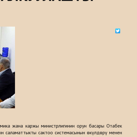
мика жана каржы министрлигинин орун басары Отабек
ын саламаттыкты сактоо системасынын өкүлдөрү менен