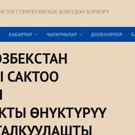
ӨСҮН СТРАТЕГИЯЛЫК ИЗИЛДӨӨ БОРБОРУ
Р
КАБАРЛАР
ЧЫГАРМАЛАР
ДОЛБООРЛОР
Б
ӨЗБЕКСТАН
 САКТОО
Ы
КТЫ ӨНҮКТҮРҮҮ
ТАЛКУУЛАШТЫ