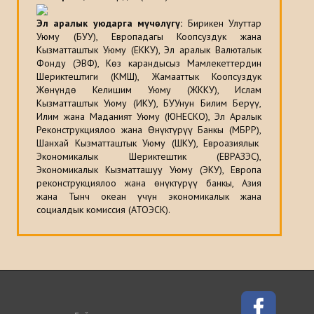
Эл аралык уюдарга мүчөлүгү:
Бирикен Улуттар
Уюму (БУУ), Европадагы Коопсуздук жана
Кызматташтык Уюму (ЕККУ), Эл аралык Валюталык
Фонду (ЭВФ), Көз карандысыз Мамлекеттердин
Шериктештиги (КМШ), Жамааттык Коопсуздук
Жөнүндө Келишим Уюму (ЖККУ), Ислам
Кызматташтык Уюму (ИКУ), БУУнун Билим Берүү,
Илим жана Маданият Уюму (ЮНЕСКО), Эл Аралык
Реконструкциялоо жана Өнүктүрүү Банкы (МБРР),
Шанхай Кызматташтык Уюму (ШКУ), Евроазиялык
Экономикалык Шериктештик (ЕВРАЗЭС),
Экономикалык Кызматташуу Уюму (ЭКУ), Европа
реконструкциялоо жана өнүктүрүү банкы, Азия
жана Тынч океан үчүн экономикалык жана
социалдык комиссия (АТОЭСК).