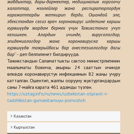
жабдыктар, дары-дармектер, медициналык коргоочу
Макалалар
халаттар, мээлейлер жана респираторлордук
каражаттарды жеткирип берди. Ошондой эле,
Маалыматтык бюллетендер
Өзбекстандан сегиз врач коронавирус илдетине каршы
күрөшүүдө жардам бермек үчүн Тажикстанга учуп
Баяндамалар
келишкен. Алардын ичинде, вирусологдор,
эпидемиологдор жана коронавируска каршы
Китептер
күрөшүүдө тажрыйбасы бар анестезиологдор дагы
бар
” - деп белгиленет билдирүүдө.
Түрк дүйнөсүн стратегиялык изилдөө борборунун анализи
Тажикстандын Саламаттыкты сактоо министрлигинин
маалыматы боюнча, акыркы 24 сааттын ичинде
ДОЛБООРЛОР
өлкөдө коронавирустук инфекциянын 82 жаңы учуру
катталган. Ошентип, жалпы оорууну жуктургандардын
БАЙЛАНЫШ
саны 7-майга карата 461 адамды түзгөн.
https://uztag.info/ru/news/uzbekistan-otpravil-v-
tadzhikistan-gumanitarnuyu-pomoshch
Казакстан
Кыргызстан