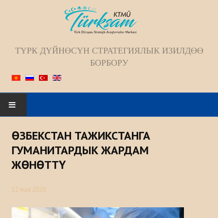
ТҮРК ДҮЙНӨСҮН СТРАТЕГИЯЛЫК ИЗИЛДӨӨ
БОРБОРУ
Искать...
ӨЗБЕКСТАН ТАЖИКСТАНГА
БАШКЫ БЕТ
ГУМАНИТАРДЫК ЖАРДАМ
ЖӨНӨТТҮ
БИЗ ЖѲНҮНДѲ
12 мая 2020
Жамаат
Келечек багыты; Миссиясы; Максаты;