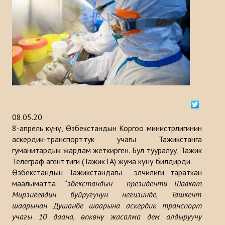
Тарыхы
ИШ ЧАРАЛАР
КАБАРЛАР
Казакстан
Кыргызстан
08.05.20
8-апрель күнү, Өзбекстандын Коргоо министрлигинин
Туркия
аскердик-транспорттук учагы Тажикстанга
Туркменистан
гуманитардык жардам жеткирген. Бул тууралуу, Тажик
Телеграф агенттиги (ТажикТА) жума күнү билдирди.
Ѳзбекистан
Өзбекстандын Тажикстандагы элчилиги тараткан
маалыматта: “
Өзбекстандын президенти Шавкат
Азербайджан
Мирзиёевдин буйругунун негизинде, Ташкент
шаарынан Душанбе шаарына аскердик транспорт
ЧЫГАРМАЛАР
учагы 10 даана, өпкөнү жасалма дем алдыруучу