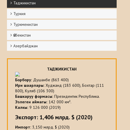
Таджикистан
Туркия
Туркменистан
Ѳзбекистан
Азербайджан
ТАДЖИКИСТАН
Борбору
:
Душанбе (863 400)
Ири шаарлары
:
Худжанд (183 600), Бохтар (111
800), Куляб (106 300)
Башкаруу формасы
:
Президентик Республика.
Ээлеген аймагы:
142 000 км².
Калкы:
9 126 000 (2019)
Экспорт:
1,406 млрд. $ (2020)
Импорт:
3,150 млрд. $ (2020)