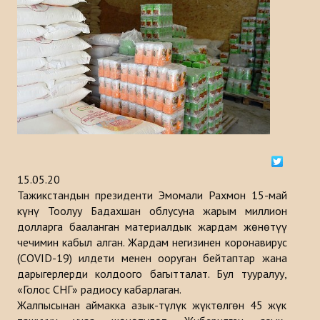
Тарыхы
ИШ ЧАРАЛАР
КАБАРЛАР
Казакстан
Кыргызстан
15.05.20
Туркия
Тажикстандын президенти Эмомали Рахмон 15-май
күнү Тоолуу Бадахшан облусуна жарым миллион
Туркменистан
долларга бааланган материалдык жардам жөнөтүү
Ѳзбекистан
чечимин кабыл алган. Жардам негизинен коронавирус
(COVID-19) илдети менен ооруган бейтаптар жана
Азербайджан
дарыгерлерди колдоого багытталат. Бул тууралуу,
«Голос СНГ» радиосу кабарлаган.
ЧЫГАРМАЛАР
Жалпысынан аймакка азык-түлүк жүктөлгөн 45 жүк