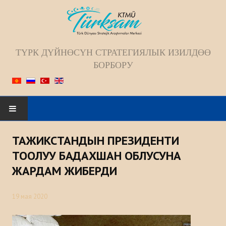
ТҮРК ДҮЙНӨСҮН СТРАТЕГИЯЛЫК ИЗИЛДӨӨ
БОРБОРУ
Искать...
ТАЖИКСТАНДЫН ПРЕЗИДЕНТИ
БАШКЫ БЕТ
ТООЛУУ БАДАХШАН ОБЛУСУНА
ЖАРДАМ ЖИБЕРДИ
БИЗ ЖѲНҮНДѲ
19 мая 2020
Жамаат
Келечек багыты; Миссиясы; Максаты;