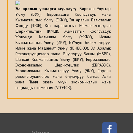
Эл аралык уюдарга мүчөлүгү:
Бирикен Улуттар
Уюму (БУУ), Европадагы Коопсуздук жана
Кызматташтык Уюму (ЕККУ), Эл аралык Валюталык
Фонду (ЭВФ), Көз карандысыз Мамлекеттердин
Шериктештиги (КМШ), Жамааттык Коопсуздук
Жөнүндө Келишим Уюму (ЖККУ), Ислам
Кызматташтык Уюму (ИКУ), БУУнун Билим Берүү,
Илим жана Маданият Уюму (ЮНЕСКО), Эл Аралык
Реконструкциялоо жана Өнүктүрүү Банкы (МБРР),
Шанхай Кызматташтык Уюму (ШКУ), Евроазиялык
Экономикалык Шериктештик (ЕВРАЗЭС),
Экономикалык Кызматташуу Уюму (ЭКУ), Европа
реконструкциялоо жана өнүктүрүү банкы, Азия
жана Тынч океан үчүн экономикалык жана
социалдык комиссия (АТОЭСК).
Байланыш