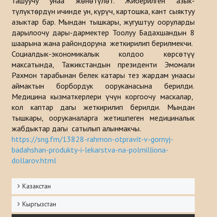
ташуучу унаа жөнөтүлөт. Жиберилген азык-
Макалалар
түлүктөрдүн ичинде ун, күрүч, картошка, кант сыяктуу
азыктар бар. Мындан тышкары, жугуштуу ооруларды
Маалыматтык бюллетендер
дарылоочу дары-дармектер Тоолуу Бадахшандын 8
шаарына жана райондоруна жеткирилип берилмекчи.
Баяндамалар
Социалдык-экономикалык колдоо көрсөтүү
максатында, Тажикстандын президенти Эмомали
Китептер
Рахмон тарабынан белек катары тез жардам унаасы
аймактын борбордук ооруканасына берилди.
Түрк дүйнөсүн стратегиялык изилдөө борборунун анализи
Медицина кызматкерлери үчүн коргоочу маскалар,
кол каптар дагы жеткирилип берилди. Мындан
ДОЛБООРЛОР
тышкары, ооруканаларга жетишпеген медициналык
жабдыктар дагы сатылып алынмакчы.
БАЙЛАНЫШ
https://sng.fm/13828-rahmon-otpravit-v-gornyj-
badahshan-produkty-i-lekarstva-na-polmilliona-
dollarov.html
Казакстан
Кыргызстан