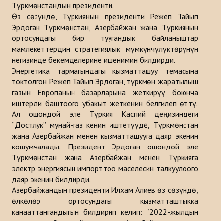
Түркмөнстандын президенти.
Өз сөзүндө, Түркиянын президенти Режеп Тайып
Эрдоган Түркмөнстан, Азербайжан жана Түркиянын
ортосундагы бир туугандык байланыштар
мамлекеттердин стратегиялык мүмкүнчүлүктөрүнүн
негизинде бекемделерине ишенимин билдирди.
Энергетика тармагындагы кызматташуу темасына
токтолгон Режеп Тайып Эрдоган, түркмөн жаратылыш
газын Европанын базарларына жеткирүү боюнча
иштерди баштоого убакыт жеткенин белгилеп өттү.
Ал ошондой эле Түркия Каспий деңизиндеги
“Достлук” мунай-газ кенин иштетүүдө, Түркмөнстан
жана Азербайжан менен кызматташууга даяр экенин
кошумчалады. Президент Эрдоган ошондой эле
Түркмөнстан жана Азербайжан менен Түркияга
электр энергиясын импорттоо маселесин талкуулоого
даяр экенин билдирди.
Азербайжандын президенти Илхам Алиев өз сөзүндө,
өлкөлөр ортосундагы кызматташтыкка
канааттангандыгын билдирип келип: “2022-жылдын