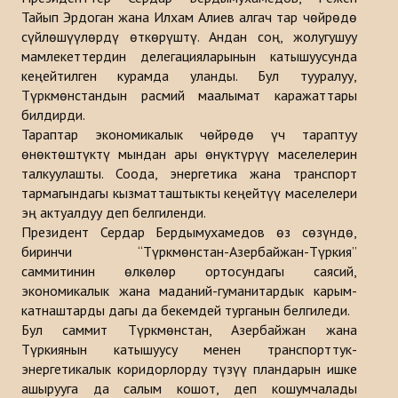
Тайып Эрдоган жана Илхам Алиев алгач тар чөйрөдө
Макалалар
сүйлөшүүлөрдү өткөрүштү. Андан соң, жолугушуу
Маалыматтык бюллетендер
мамлекеттердин делегацияларынын катышуусунда
кеңейтилген курамда уланды. Бул тууралуу,
Баяндамалар
Түркмөнстандын расмий маалымат каражаттары
билдирди.
Китептер
Тараптар экономикалык чөйрөдө үч тараптуу
өнөктөштүктү мындан ары өнүктүрүү маселелерин
Түрк дүйнөсүн стратегиялык изилдөө борборунун анализи
талкуулашты. Соода, энергетика жана транспорт
тармагындагы кызматташтыкты кеңейтүү маселелери
ДОЛБООРЛОР
эң актуалдуу деп белгиленди.
Президент Сердар Бердымухамедов өз сөзүндө,
БАЙЛАНЫШ
биринчи “Түркмөнстан-Азербайжан-Түркия”
саммитинин өлкөлөр ортосундагы саясий,
экономикалык жана маданий-гуманитардык карым-
катнаштарды дагы да бекемдей турганын белгиледи.
Бул саммит Түркмөнстан, Азербайжан жана
Түркиянын катышуусу менен транспорттук-
энергетикалык коридорлорду түзүү пландарын ишке
ашырууга да салым кошот, деп кошумчалады