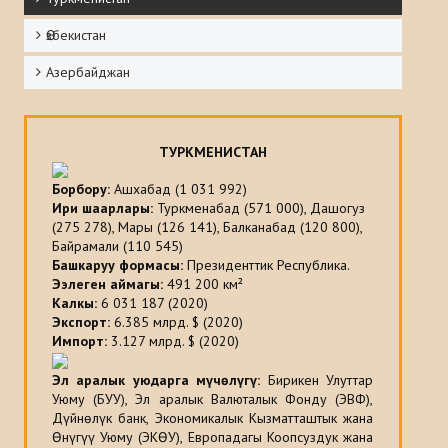
Ѳзбекистан
Азербайджан
ТУРКМЕНИСТАН
Борбору
:
Ашхабад (1 031 992)
Ири шаарлары
:
Туркменабад (571 000), Дашогуз
(275 278), Мары (126 141), Балканабад (120 800),
Байрамали (110 545)
Башкаруу формасы
:
Президенттик Республика.
Ээлеген аймагы:
491 200 км²
Калкы:
6 031 187 (2020)
Экспорт
:
6.385 млрд. $ (2020)
Импорт
:
3.127 млрд. $ (2020)
Эл аралык уюдарга мүчөлүгү:
Бирикен Улуттар
Уюму (БУУ), Эл аралык Валюталык Фонду (ЭВФ),
Дүйнөлүк банк, Экономикалык Кызматташтык жана
Өнүгүү Уюму (ЭКӨУ), Европадагы Коопсуздук жана