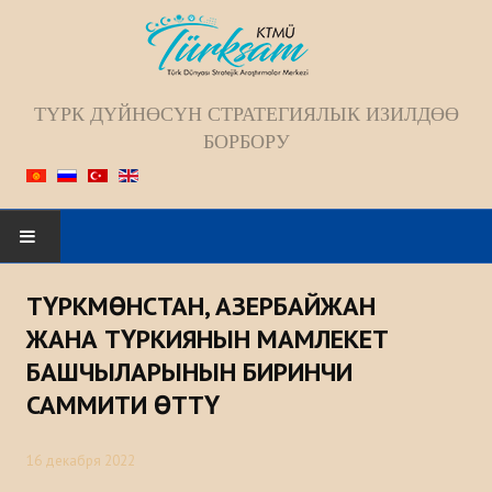
ТҮРК ДҮЙНӨСҮН СТРАТЕГИЯЛЫК ИЗИЛДӨӨ
БОРБОРУ
Искать...
ТҮРКМӨНСТАН, АЗЕРБАЙЖАН
БАШКЫ БЕТ
ЖАНА ТҮРКИЯНЫН МАМЛЕКЕТ
БАШЧЫЛАРЫНЫН БИРИНЧИ
БИЗ ЖѲНҮНДѲ
САММИТИ ӨТТҮ
Жамаат
16 декабря 2022
Келечек багыты; Миссиясы; Максаты;