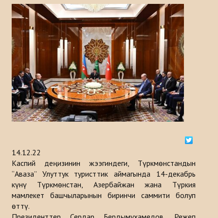
Тарыхы
ИШ ЧАРАЛАР
КАБАРЛАР
Казакстан
Кыргызстан
Туркия
Туркменистан
14.12.22
Каспий деңизинин жээгиндеги, Түркмөнстандын
Ѳзбекистан
“Аваза” Улуттук туристтик аймагында 14-декабрь
Азербайджан
күнү Түркмөнстан, Азербайжан жана Түркия
мамлекет башчыларынын биринчи саммити болуп
ЧЫГАРМАЛАР
өттү.
Президенттер Сердар Бердымухамедов, Режеп