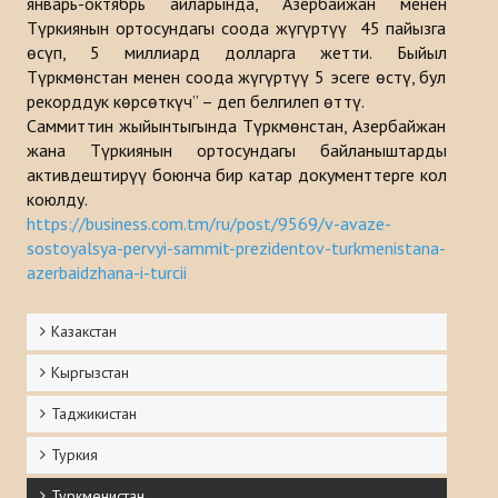
январь-октябрь айларында, Азербайжан менен
Түркиянын ортосундагы соода жүгүртүү 45 пайызга
өсүп, 5 миллиард долларга жетти. Быйыл
Түркмөнстан менен соода жүгүртүү 5 эсеге өстү, бул
рекорддук көрсөткүч” – деп белгилеп өттү.
Саммиттин жыйынтыгында Түркмөнстан, Азербайжан
жана Түркиянын ортосундагы байланыштарды
активдештирүү боюнча бир катар документтерге кол
коюлду.
https://business.com.tm/ru/post/9569/v-avaze-
sostoyalsya-pervyi-sammit-prezidentov-turkmenistana-
azerbaidzhana-i-turcii
Казакстан
Кыргызстан
Таджикистан
Туркия
Туркменистан