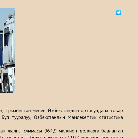
н, Түркмөнстан менен Өзбекстандын ортосундагы товар
дү. Бул тууралуу, Өзбекстандын Мамлекеттик статистика
ндан жалпы суммасы 964,9 миллион долларга бааланган
Түркмөнстанга болгон экспорту 110,4 миллион долларды