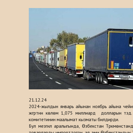
21.12.24
2024-жылдын январь айынан ноябрь айына чейи
жүгүртүүнүн көлөмү 1,075 миллиард долларын түз
комитетинин маалымат кызматы билдирди.
Бул мезгил аралыгында, Өзбекстан Түркмөнста
товарларды импорттогон, ал эми Өзбекстандын 