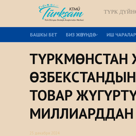
ТҮРК ДҮЙН
БАШКЫ БЕТ
БИЗ ЖѲНҮНДѲ
ИШ ЧАРАЛА
ТҮРКМӨНСТАН 
ӨЗБЕКСТАНДЫН
ТОВАР ЖҮГҮРТҮ
МИЛЛИАРДДАН
25 декабря 2024