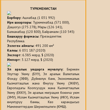
ТУРКМЕНИСТАН
Борбору
:
Ашхабад (1 031 992)
Ири шаарлары
:
Туркменабад (571 000),
Дашогуз (275 278), Мары (126 141),
Балканабад (120 800), Байрамали (110 545)
Башкаруу формасы
:
Президенттик
Республика.
Ээлеген аймагы:
491 200 км²
Калкы:
6 031 187 (2020)
Экспорт
:
6.385 млрд. $ (2020)
Импорт
:
3.127 млрд. $ (2020)
Эл аралык уюдарга мүчөлүгү:
Бирикен
Улуттар Уюму (БУУ), Эл аралык Валюталык
Фонду (ЭВФ), Дүйнөлүк банк, Экономикалык
Кызматташтык жана Өнүгүү Уюму (ЭКӨУ),
Европадагы Коопсуздук жана Кызматташтык
Уюму (ЕККУ), Эл аралык миграция боюнча уюм
(ЭМУ), Ислам Кызматташтык Уюму (ИКУ), Ислам
өнүктүрүү банкы, Көз карандысыз
Мамлекеттердин Шериктештиги (КМШ).