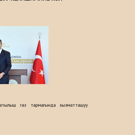
атылыш газ тармагында кызматташуу