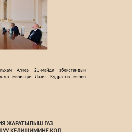
льхам Алиев 21-майда Өзбекстандын
оода министри Лазиз Кудратов менен
ИЯ ЖАРАТЫЛЫШ ГАЗ
ШУУ КЕЛИШИМИНЕ КОЛ