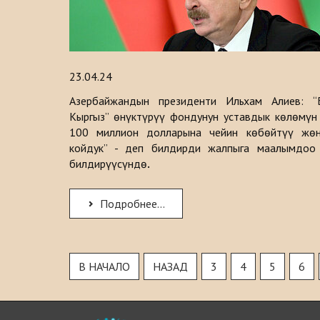
23.04.24
Азербайжандын президенти Ильхам Алиев: “Б
Кыргыз” өнүктүрүү фондунун уставдык көлөмүн
100 миллион долларына чейин көбөйтүү жөн
койдук” - деп билдирди жалпыга маалымдоо 
билдирүүсүндө
.
Подробнее...
В НАЧАЛО
НАЗАД
3
4
5
6