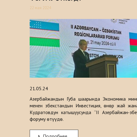
22 мая 2024
21.05.24
Азербайжандын Губа шаарында Экономика мин
менен Өзбекстандын Инвестиция, өнөр жай жан
Кудратовдун катышуусунда “II Азербайжан-Өзбек
форуму өтүүдө.
Подробнее...