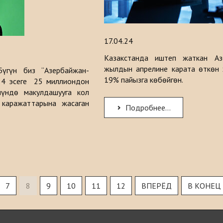
17.04.24
Казакстанда иштеп жаткан Аз
жылдын апрелине карата өткөн
үгүн биз “Азербайжан-
19% пайызга көбөйгөн.
 4 эсеге 25 миллиондон
үндө макулдашууга кол
каражаттарына жасаган
Подробнее...
7
8
9
10
11
12
ВПЕРЁД
В КОНЕЦ