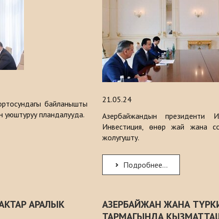
21.05.24
ортосундагы байланышты
н уюштуруу пландалууда.
Азербайжандын президенти И
Инвестиция, өнөр жай жана с
жолугушту.
Подробнее...
МАКТАР АРАЛЫК
АЗЕРБАЙЖАН ЖАНА ТҮРК
ТАРМАГЫНДА КЫЗМАТТА