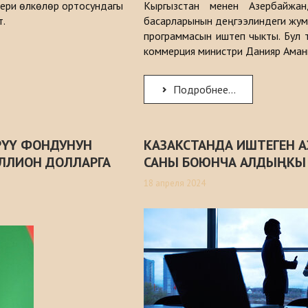
тери өлкөлөр ортосундагы
Кыргызстан менен Азербайжан
т.
басарларынын деңгээлиндеги жум
программасын иштеп чыкты. Бул 
коммерция министри Данияр Аман
Подробнее...
РҮҮ ФОНДУНУН
КАЗАКСТАНДА ИШТЕГЕН 
ИЛЛИОН ДОЛЛАРГА
САНЫ БОЮНЧА АЛДЫҢКЫ 
18 апреля 2024