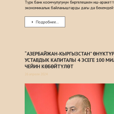
Түрк банк коомчулугунун биргелешкен иш-аракет
экономикалык байланыштарды дагы да бекемдей
Подробнее...
“АЗЕРБАЙЖАН-КЫРГЫЗСТАН” ӨНҮКТҮ
УСТАВДЫК КАПИТАЛЫ 4 ЭСЕГЕ 100 М
ЧЕЙИН КӨБӨЙТҮЛӨТ
26 апреля 2024