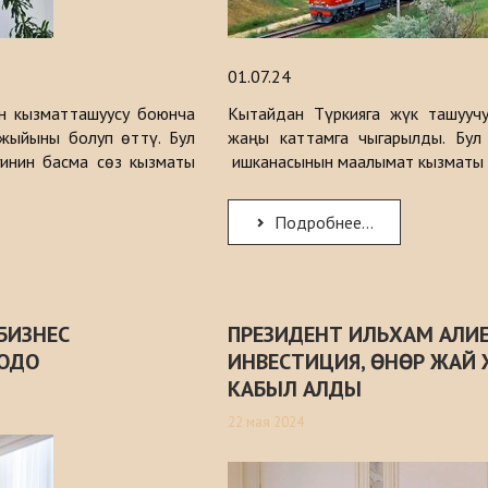
01.07.24
н кызматташуусу боюнча
Кытайдан Түркияга жүк ташууч
жыйыны болуп өттү. Бул
жаңы каттамга чыгарылды. Бул
гинин басма сөз кызматы
ишканасынын маалымат кызматы
Подробнее...
БИЗНЕС
ПРЕЗИДЕНТ ИЛЬХАМ АЛИ
ОДО
ИНВЕСТИЦИЯ, ӨНӨР ЖАЙ
КАБЫЛ АЛДЫ
22 мая 2024