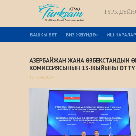
ТҮРК ДҮЙН
БАШКЫ БЕТ
БИЗ ЖѲНҮНДѲ
ИШ ЧАРАЛА
АЗЕРБАЙЖАН ЖАНА ӨЗБЕКСТАНДЫН 
КОМИССИЯСЫНЫН 13-ЖЫЙЫНЫ ӨТТҮ
12 июля 2024