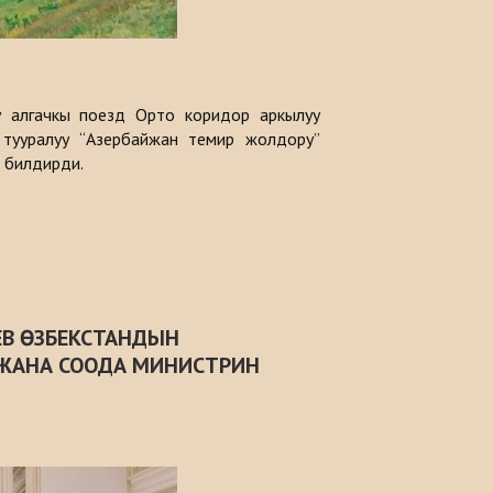
у алгачкы поезд Орто коридор аркылуу
 тууралуу “Азербайжан темир жолдору”
 билдирди.
ЕВ ӨЗБЕКСТАНДЫН
 ЖАНА СООДА МИНИСТРИН