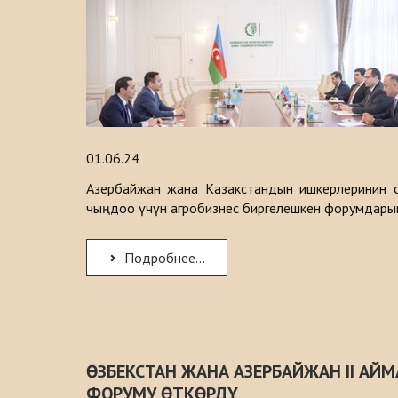
01.06.24
Азербайжан жана Казакстандын ишкерлеринин 
чыңдоо үчүн агробизнес биргелешкен форумдары
Подробнее...
ӨЗБЕКСТАН ЖАНА АЗЕРБАЙЖАН II АЙ
ФОРУМУ ӨТКӨРДҮ