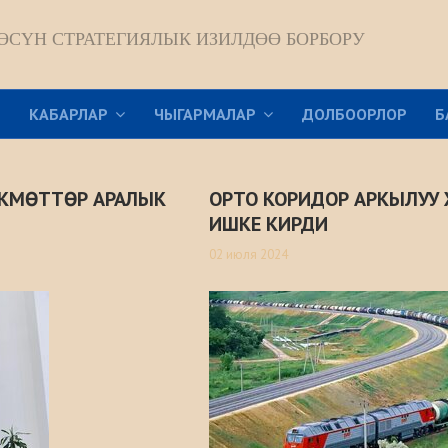
ӨСҮН СТРАТЕГИЯЛЫК ИЗИЛДӨӨ БОРБОРУ
Р
КАБАРЛАР
ЧЫГАРМАЛАР
ДОЛБООРЛОР
Б
ӨКМӨТТӨР АРАЛЫК
ОРТО КОРИДОР АРКЫЛУУ
ИШКЕ КИРДИ
02 июля 2024