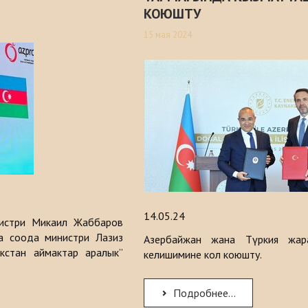
КОЮШТУ
15 мая 2024
14.05.24
истри Микаил Жаббаров
а соода министри Лазиз
Азербайжан жана Түркия жар
стан аймактар ​​аралык”
келишимине кол коюшту.
Подробнее...