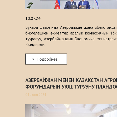
10.07.24
Бухара шаарында Азербайжан жана Өзбекстанды
биргелешкен өкмөттөр аралык комиссиянын 13-
тууралуу, Азербайжандын Экономика министрли
билдирди.
Подробнее...
АЗЕРБАЙЖАН МЕНЕН КАЗАКСТАН АГРО
ФОРУМДАРЫН УЮШТУРУУНУ ПЛАНДО
04 июня 2024