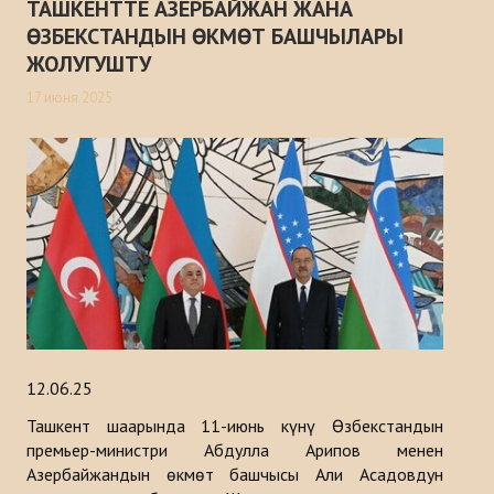
ТАШКЕНТТЕ АЗЕРБАЙЖАН ЖАНА
ӨЗБЕКСТАНДЫН ӨКМӨТ БАШЧЫЛАРЫ
ЖОЛУГУШТУ
17 июня 2025
12.06.25
Ташкент шаарында 11-июнь күнү Өзбекстандын
премьер-министри Абдулла Арипов менен
Азербайжандын өкмөт башчысы Али Асадовдун