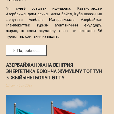
Үч күнгө созулган иш-чарага, Казакстандын
Азербайжандагы элчиси Алим Байел, Куба шаарынын
депутаты Алибала Магаррамзаде, Азербайжан
Мамлекеттик туризм агенттигинин өкүлдөрү,
жарандык коом өкүлдөрү жана эки өлкөдөн 56
туристтик компания катышты.
Подробнее...
АЗЕРБАЙЖАН ЖАНА ВЕНГРИЯ
ЭНЕРГЕТИКА БОЮНЧА ЖУМУШЧУ ТОПТУН
5-ЖЫЙЫНЫ БОЛУП ӨТТҮ
12 сентября 2025