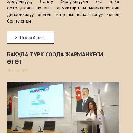
жолугушуусу болду. Жолугушууда эки өлкө
ортосундагы ар кыл тармактардагы мамилелердин
динамикалуу өнүгүп жатканы канааттануу менен
белгиленди.
Подробнее...
БАКУДА ТҮРК СООДА ЖАРМАНКЕСИ
ӨТӨТ
28 мая 2025