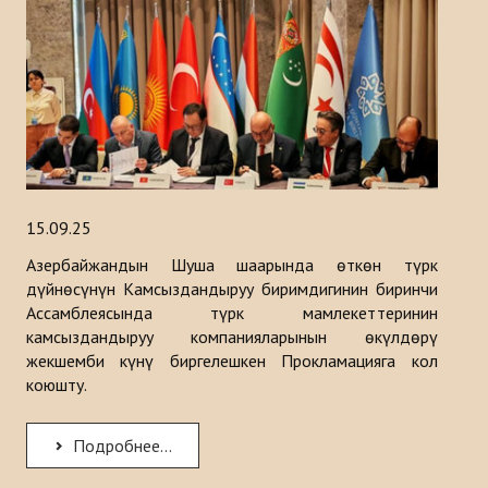
Тарыхы
ИШ ЧАРАЛАР
КАБАРЛАР
Казакстан
15.09.25
Кыргызстан
Азербайжандын Шуша шаарында өткөн түрк
Туркия
дүйнөсүнүн Камсыздандыруу биримдигинин биринчи
Ассамблеясында түрк мамлекеттеринин
Туркменистан
камсыздандыруу компанияларынын өкүлдөрү
жекшемби күнү биргелешкен Прокламацияга кол
Ѳзбекистан
коюшту.
Азербайджан
Подробнее...
ЧЫГАРМАЛАР