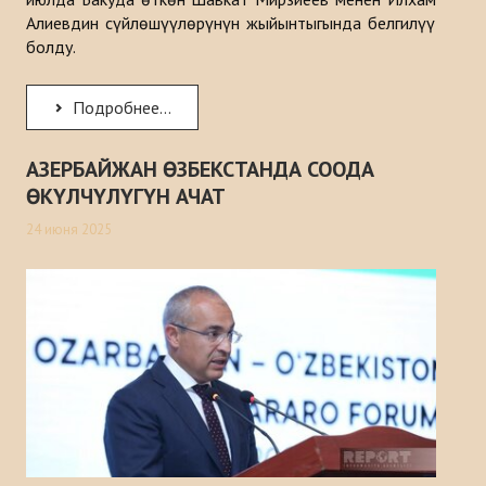
Алиевдин сүйлөшүүлөрүнүн жыйынтыгында белгилүү
болду.
Подробнее...
АЗЕРБАЙЖАН ӨЗБЕКСТАНДА СООДА
ӨКҮЛЧҮЛҮГҮН АЧАТ
24 июня 2025