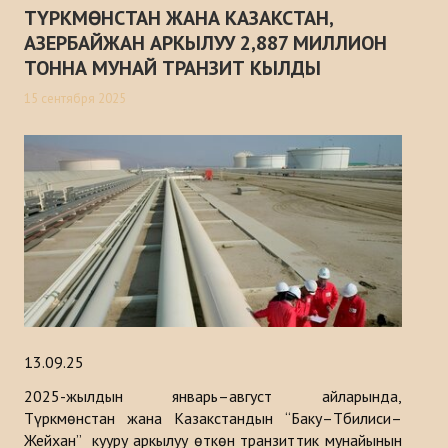
ТҮРКМӨНСТАН ЖАНА КАЗАКСТАН,
Макалалар
АЗЕРБАЙЖАН АРКЫЛУУ 2,887 МИЛЛИОН
Маалыматтык бюллетендер
ТОННА МУНАЙ ТРАНЗИТ КЫЛДЫ
15 сентября 2025
Баяндамалар
Китептер
Түрк дүйнөсүн стратегиялык изилдөө борборунун анализи
ДОЛБООРЛОР
БАЙЛАНЫШ
13.09.25
2025-жылдын январь–август айларында,
Түркмөнстан жана Казакстандын “Баку–Тбилиси–
Жейхан” кууру аркылуу өткөн транзиттик мунайынын