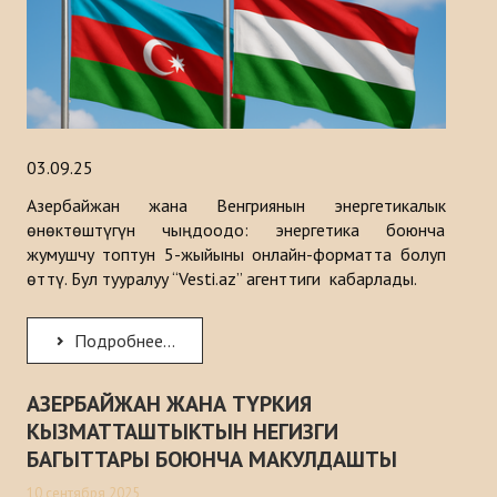
03.09.25
Азербайжан жана Венгриянын энергетикалык
өнөктөштүгүн чыңдоодо: энергетика боюнча
жумушчу топтун 5-жыйыны онлайн-форматта болуп
өттү. Бул тууралуу “Vesti.az” агенттиги кабарлады.
Подробнее...
АЗЕРБАЙЖАН ЖАНА ТҮРКИЯ
КЫЗМАТТАШТЫКТЫН НЕГИЗГИ
БАГЫТТАРЫ БОЮНЧА МАКУЛДАШТЫ
10 сентября 2025