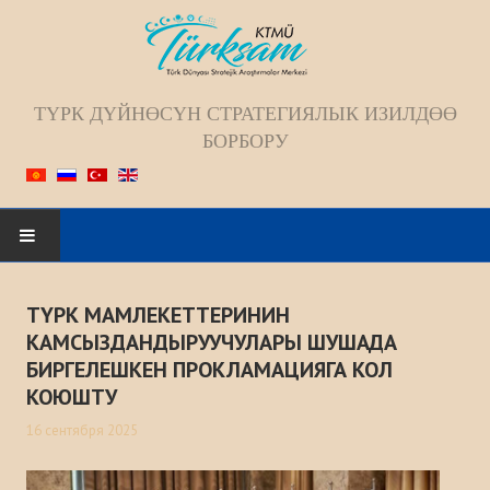
ТҮРК ДҮЙНӨСҮН СТРАТЕГИЯЛЫК ИЗИЛДӨӨ
БОРБОРУ
Искать...
ТҮРК МАМЛЕКЕТТЕРИНИН
БАШКЫ БЕТ
КАМСЫЗДАНДЫРУУЧУЛАРЫ ШУШАДА
БИРГЕЛЕШКЕН ПРОКЛАМАЦИЯГА КОЛ
БИЗ ЖѲНҮНДѲ
КОЮШТУ
16 сентября 2025
Жамаат
Келечек багыты; Миссиясы; Максаты;