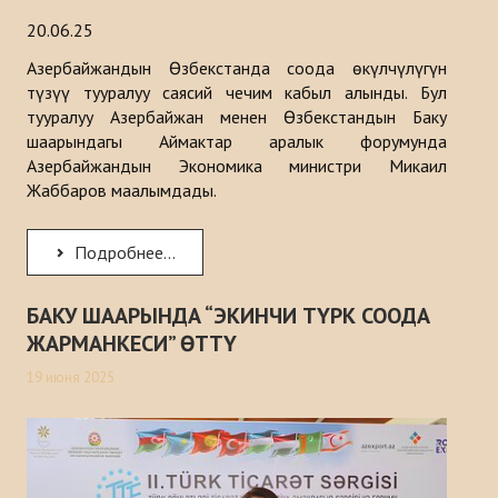
20.06.25
Азербайжандын Өзбекстанда соода өкүлчүлүгүн
түзүү тууралуу саясий чечим кабыл алынды. Бул
тууралуу Азербайжан менен Өзбекстандын Баку
шаарындагы Аймактар аралык форумунда
Азербайжандын Экономика министри Микаил
Жаббаров маалымдады.
Подробнее...
БАКУ ШААРЫНДА “ЭКИНЧИ ТҮРК СООДА
ЖАРМАНКЕСИ” ӨТТҮ
19 июня 2025