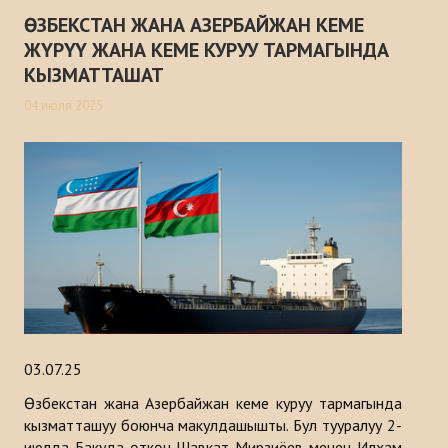
ӨЗБЕКСТАН ЖАНА АЗЕРБАЙЖАН КЕМЕ
ЖҮРҮҮ ЖАНА КЕМЕ КУРУУ ТАРМАГЫНДА
КЫЗМАТТАШАТ
04 июля 2025
03.07.25
Өзбекстан жана Азербайжан кеме куруу тармагында
кызматташуу боюнча макулдашышты. Бул тууралуу 2-
июлда Бакуда өткөн Шавкат Мирзиёев менен Илхам