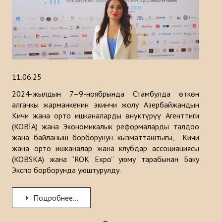
11.06.25
2024-жылдын 7–9-ноябрында Стамбулда өткөн
алгачкы жарманкенин экинчи жолу Азербайжандын
Кичи жана орто ишканаларды өнүктүрүү Агенттиги
(KOBİA) жана Экономикалык реформаларды талдоо
жана байланыш борборунун кызматташтыгы, Кичи
жана орто ишканалар жана клубдар ассоциациясы
(KOBSKA) жана “ROK Expo” уюму тарабынан Баку
Экспо борборунда уюштурулду.
Подробнее...