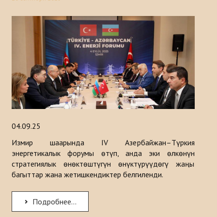
04.09.25
Измир шаарында IV Азербайжан–Түркия
энергетикалык форумы өтүп, анда эки өлкөнүн
стратегиялык өнөктөштүгүн өнүктүрүүдөгү жаңы
багыттар жана жетишкендиктер белгиленди.
Подробнее...