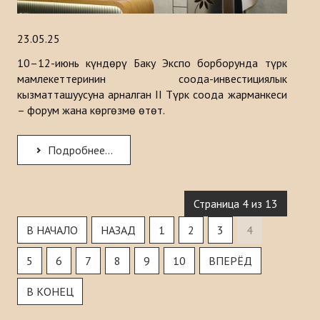
23.05.25
10–12-июнь күндөрү Баку Экспо борборунда түрк
мамлекеттеринин соода-инвестициялык
кызматташуусуна арналган II Түрк соода жарманкеси
– форум жана көргөзмө өтөт.
Подробнее...
Страница 4 из 13
В НАЧАЛО
НАЗАД
1
2
3
4
5
6
7
8
9
10
ВПЕРЁД
В КОНЕЦ