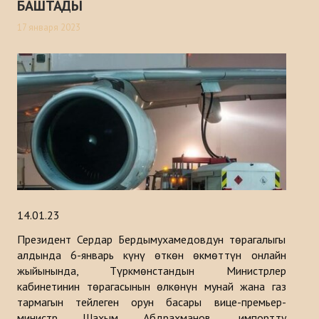
БАШТАДЫ
17 января 2023
14.01.23
Президент Сердар Бердымухамедовдун төрагалыгы
алдында 6-январь күнү өткөн өкмөттүн онлайн
жыйынында, Түркмөнстандын Министрлер
кабинетинин төрагасынын өлкөнүн мунай жана газ
тармагын тейлеген орун басары вице-премьер-
министр Шахым Абдрахманов, импортту