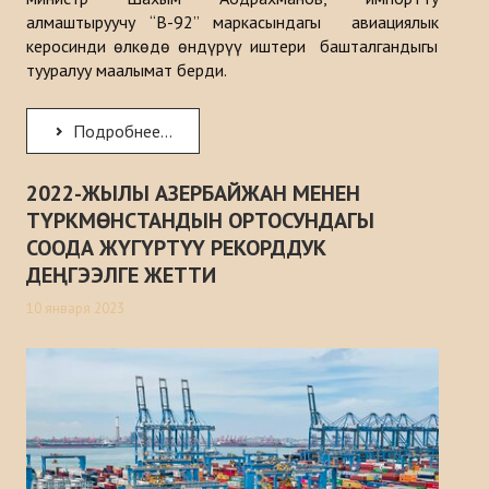
алмаштыруучу “B-92” маркасындагы авиациялык
керосинди өлкөдө өндүрүү иштери башталгандыгы
тууралуу маалымат берди.
Подробнее...
2022-ЖЫЛЫ АЗЕРБАЙЖАН МЕНЕН
ТҮРКМӨНСТАНДЫН ОРТОСУНДАГЫ
СООДА ЖҮГҮРТҮҮ РЕКОРДДУК
ДЕҢГЭЭЛГЕ ЖЕТТИ
10 января 2023