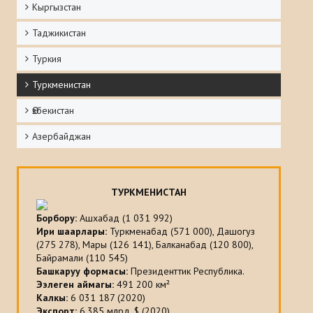
Кыргызстан
Таджикистан
Туркия
Туркменистан
Ѳзбекистан
Азербайджан
ТУРКМЕНИСТАН
Борбору
:
Ашхабад (1 031 992)
Ири шаарлары
:
Туркменабад (571 000), Дашогуз
(275 278), Мары (126 141), Балканабад (120 800),
Байрамали (110 545)
Башкаруу формасы
:
Президенттик Республика.
Ээлеген аймагы:
491 200 км²
Калкы:
6 031 187 (2020)
Экспорт
:
6.385 млрд. $ (2020)