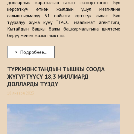
долларлык жаратылыш газын экспорттогон. Бул
көрсөткүч өткөн жылдын ушул мезгилине
салыштырмалуу 51 пайызга көпттүк кылат. Бул
тууралуу жума күнү “ТАСС” маалымат агенттиги,
Кытайдын Башкы бажы башкармалыгына шилтеме
берүү менен жазып чыктты.
Подробнее...
ТҮРКМӨНСТАНДЫН ТЫШКЫ СООДА
ЖҮГҮРТҮҮСҮ 18,3 МИЛЛИАРД
ДОЛЛАРДЫ ТҮЗДҮ
18 января 2023