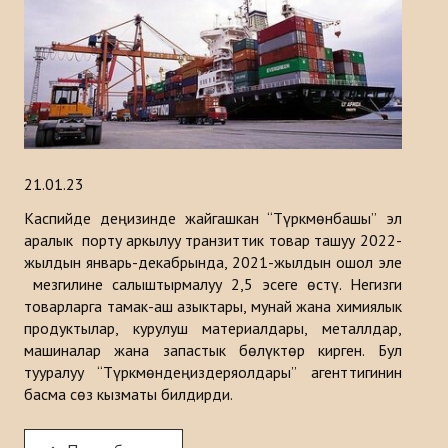
Тарыхы
ИШ ЧАРАЛАР
КАБАРЛАР
Казакстан
21.01.23
Кыргызстан
Каспийде деңизинде жайгашкан “Түркмөнбашы” эл
аралык порту аркылуу транзиттик товар ташуу 2022-
Туркия
жылдын январь-декабрында, 2021-жылдын ошол эле
мезгилине салыштырмалуу 2,5 эсеге өстү. Негизги
Туркменистан
товарларга тамак-аш азыктары, мунай жана химиялык
продуктылар, курулуш материалдары, металлдар,
Ѳзбекистан
машиналар жана запастык бөлүктөр кирген. Бул
тууралуу “Түркмөндеңиздеряолдары” агенттигинин
Азербайджан
басма сөз кызматы билдирди.
ЧЫГАРМАЛАР