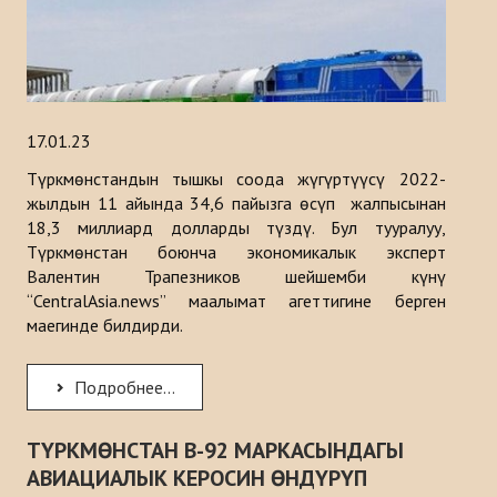
17.01.23
Түркмөнстандын тышкы соода жүгүртүүсү 2022-
жылдын 11 айында 34,6 пайызга өсүп жалпысынан
18,3 миллиард долларды түздү. Бул тууралуу,
Түркмөнстан боюнча экономикалык эксперт
Валентин Трапезников шейшемби күнү
“CentralAsia.news” маалымат агеттигине берген
маегинде билдирди.
Подробнее...
ТҮРКМӨНСТАН B-92 МАРКАСЫНДАГЫ
АВИАЦИАЛЫК КЕРОСИН ӨНДҮРҮП