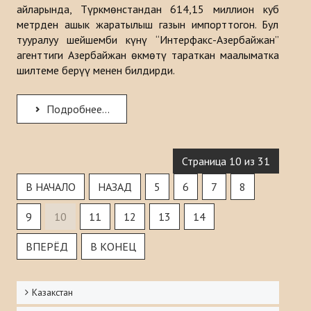
айларында, Түркмөнстандан 614,15 миллион куб
метрден ашык жаратылыш газын импорттогон. Бул
тууралуу шейшемби күнү “Интерфакс-Азербайжан”
агенттиги Азербайжан өкмөтү тараткан маалыматка
шилтеме берүү менен билдирди.
Подробнее...
Страница 10 из 31
В НАЧАЛО
НАЗАД
5
6
7
8
9
10
11
12
13
14
ВПЕРЁД
В КОНЕЦ
Казакстан