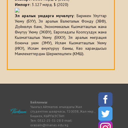
Импорт
:
3.127 млрд. $ (2020)
Эл аралык уюдарга мүчөлүгү:
Бирикен Улуттар
Уюму (БУУ), Эл аралык Валюталык Фонду (ЭВФ),
Дүйнөлүк банк, Экономикалык Кызматташтык жана
Өнүгүү Уюму (ЭКӨУ), Европадагы Коопсуздук жана
Кызматташтык Уюму (ЕККУ), Эл аралык миграция
боюнча уюм (ЭМУ), Ислам Кызматташтык Уюму
(ИКУ), Ислам өнүктүрүү банкы, Көз карандысыз
Мамлекеттердин Шериктештиги (КМШ).
Байланыш
Чынгыз Айтматов атындагы Жал
студенттик шаарчасы, 720038, Жал мкр.,
Бишкек, КЫРГЫЗСТАН
Тел: 0312-25-31-28 E-mail:
orasam@manas.edu.kg