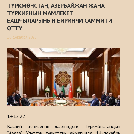
ТҮРКМӨНСТАН, АЗЕРБАЙЖАН ЖАНА
ТҮРКИЯНЫН МАМЛЕКЕТ
БАШЧЫЛАРЫНЫН БИРИНЧИ САММИТИ
ӨТТҮ
16 декабря 2022
14.12.22
Каспий деңизинин жээгиндеги, Түркмөнстандын
“Аваза” Улуттук туристтик аймагында 14-декабрь