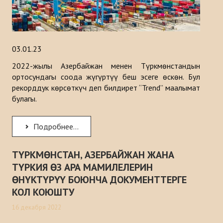
03.01.23
2022-жылы Азербайжан менен Түркмөнстандын
ортосундагы соода жүгүртүү беш эсеге өскөн. Бул
рекорддук көрсөткүч деп билдирет “Trend” маалымат
булагы.
Подробнее...
ТҮРКМӨНСТАН, АЗЕРБАЙЖАН ЖАНА
ТҮРКИЯ ӨЗ АРА МАМИЛЕЛЕРИН
ӨНҮКТҮРҮҮ БОЮНЧА ДОКУМЕНТТЕРГЕ
КОЛ КОЮШТУ
16 декабря 2022