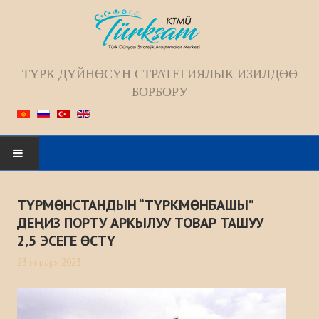
ТҮРК ДҮЙНӨСҮН СТРАТЕГИЯЛЫК ИЗИЛДӨӨ
БОРБОРУ
Искать...
ТҮРМӨНСТАНДЫН “ТҮРКМӨНБАШЫ”
БАШКЫ БЕТ
ДЕҢИЗ ПОРТУ АРКЫЛУУ ТОВАР ТАШУУ
2,5 ЭСЕГЕ ӨСТҮ
БИЗ ЖѲНҮНДѲ
23 января 2023
Жамаат
Келечек багыты; Миссиясы; Максаты;