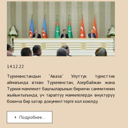
14.12.22
Түркмөнстандын “Аваза” Улуттук туристтик
аймагында өткөн Түркмөнстан, Азербайжан жана
Түркия мамлекет башчыларынын биринчи саммитинин
жыйынтыгында, үч тараптуу мамилелерди өнүктүрүү
боюнча бир катар документтерге кол коюлду.
Подробнее...