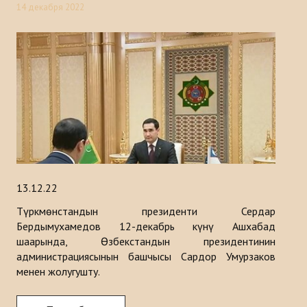
14 декабря 2022
13.12.22
Түркмөнстандын президенти Сердар
Бердымухамедов 12-декабрь күнү Ашхабад
шаарында, Өзбекстандын президентинин
администрациясынын башчысы Сардор Умурзаков
менен жолугушту.