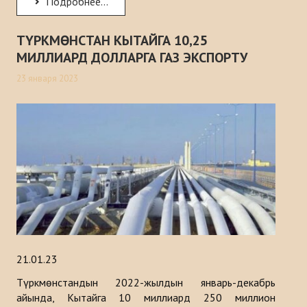
Подробнее...
Макалалар
ТҮРКМӨНСТАН КЫТАЙГА 10,25
Маалыматтык бюллетендер
МИЛЛИАРД ДОЛЛАРГА ГАЗ ЭКСПОРТУ
Баяндамалар
23 января 2023
Китептер
Түрк дүйнөсүн стратегиялык изилдөө борборунун анализи
ДОЛБООРЛОР
БАЙЛАНЫШ
21.01.23
Түркмөнстандын 2022-жылдын январь-декабрь
айында, Кытайга 10 миллиард 250 миллион