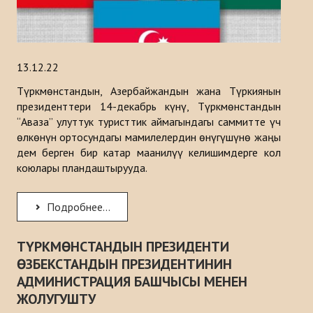
13.12.22
Түркмөнстандын, Азербайжандын жана Түркиянын
президенттери 14-декабрь күнү, Түркмөнстандын
“Аваза” улуттук туристтик аймагындагы саммитте үч
өлкөнүн ортосундагы мамилелердин өнүгүшүнө жаңы
дем берген бир катар маанилүү келишимдерге кол
коюлары пландаштырууда.
Подробнее...
ТҮРКМӨНСТАНДЫН ПРЕЗИДЕНТИ
ӨЗБЕКСТАНДЫН ПРЕЗИДЕНТИНИН
АДМИНИСТРАЦИЯ БАШЧЫСЫ МЕНЕН
ЖОЛУГУШТУ