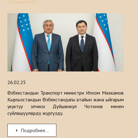
28 февраля 2025
26.02.25
Өзбекстандын Транспорт министри Илхом Махкамов
Кыргызстандын Өзбекстандагы атайын жана ыйгарым
укуктуу элчиси Дүйшөнкул Чотонов менен
сүйлөшүүлөрдү жүргүздү.
Подробнее...