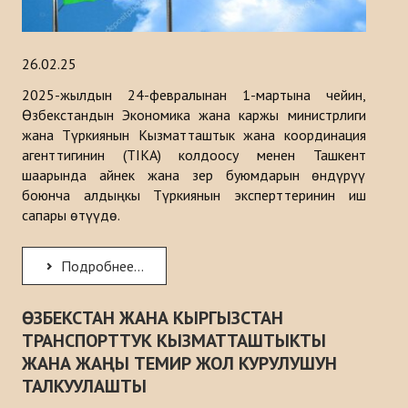
26.02.25
2025-жылдын 24-февралынан 1-мартына чейин,
Өзбекстандын Экономика жана каржы министрлиги
жана Түркиянын Кызматташтык жана координация
агенттигинин (TIKA) колдоосу менен Ташкент
шаарында айнек жана зер буюмдарын өндүрүү
боюнча алдыңкы Түркиянын эксперттеринин иш
сапары өтүүдө.
Подробнее...
ӨЗБЕКСТАН ЖАНА КЫРГЫЗСТАН
ТРАНСПОРТТУК КЫЗМАТТАШТЫКТЫ
ЖАНА ЖАҢЫ ТЕМИР ЖОЛ КУРУЛУШУН
ТАЛКУУЛАШТЫ