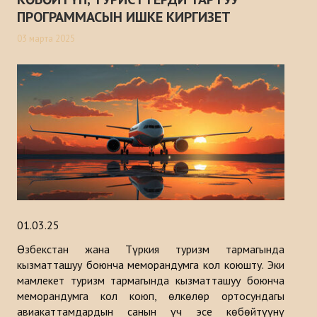
ПРОГРАММАСЫН ИШКЕ КИРГИЗЕТ
Макалалар
03 марта 2025
Маалыматтык бюллетендер
Баяндамалар
Китептер
Түрк дүйнөсүн стратегиялык изилдөө борборунун анализи
ДОЛБООРЛОР
БАЙЛАНЫШ
01.03.25
Өзбекстан жана Түркия туризм тармагында
кызматташуу боюнча меморандумга кол коюшту. Эки
мамлекет туризм тармагында кызматташуу боюнча
меморандумга кол коюп, өлкөлөр ортосундагы
авиакаттамдардын санын үч эсе көбөйтүүнү