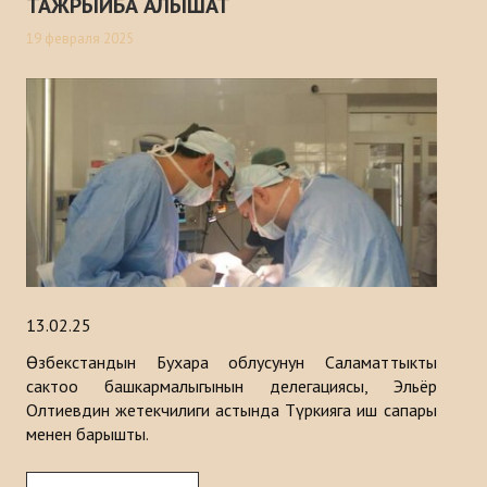
ТАЖРЫЙБА АЛЫШАТ
19 февраля 2025
13.02.25
Өзбекстандын Бухара облусунун Саламаттыкты
сактоо башкармалыгынын делегациясы, Эльёр
Олтиевдин жетекчилиги астында Түркияга иш сапары
менен барышты.