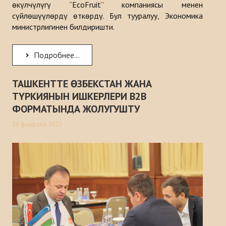
өкүлчүлүгү “EcoFruit” компаниясы менен
сүйлөшүүлөрдү өткөрдү. Бул тууралуу, Экономика
министрлигинен билдиришти.
Подробнее...
ТАШКЕНТТЕ ӨЗБЕКСТАН ЖАНА
ТҮРКИЯНЫН ИШКЕРЛЕРИ B2B
ФОРМАТЫНДА ЖОЛУГУШТУ
26 февраля 2025