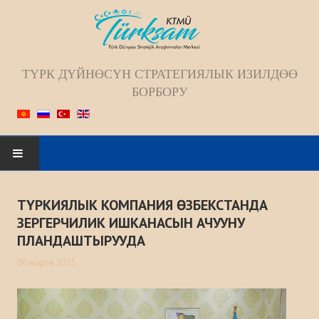
ТҮРК ДҮЙНӨСҮН СТРАТЕГИЯЛЫК ИЗИЛДӨӨ
БОРБОРУ
Искать...
ТҮРКИЯЛЫК КОМПАНИЯ ӨЗБЕКСТАНДА
БАШКЫ БЕТ
ЗЕРГЕРЧИЛИК ИШКАНАСЫН АЧУУНУ
ПЛАНДАШТЫРУУДА
БИЗ ЖѲНҮНДѲ
06 марта 2025
Жамаат
Келечек багыты; Миссиясы; Максаты;