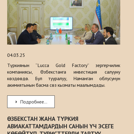
Тарыхы
ИШ ЧАРАЛАР
КАБАРЛАР
Казакстан
04.03.25
Кыргызстан
Түркиянын “Lucca Gold Factory” зергерчилик
компаниясы, Өзбекстанга инвестиция салууну
Туркия
көздөөдө. Бул тууралуу, Наманган облусунун
акимиятынын басма сөз кызматы маалымдады.
Туркменистан
Ѳзбекистан
Подробнее...
Азербайджан
ӨЗБЕКСТАН ЖАНА ТҮРКИЯ
АВИАКАТТАМДАРДЫН САНЫН ҮЧ ЭСЕГЕ
ЧЫГАРМАЛАР
КӨБӨЙТҮП, ТУРИСТТЕРДИ ТАРТУУ