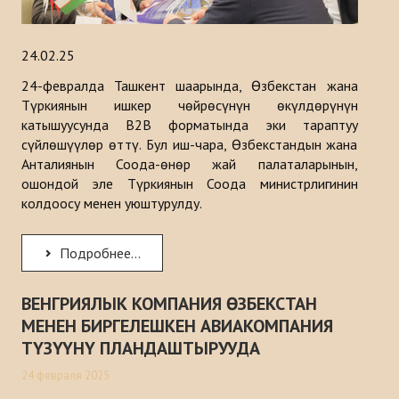
24.02.25
24-февралда Ташкент шаарында, Өзбекстан жана
Түркиянын ишкер чөйрөсүнүн өкүлдөрүнүн
катышуусунда B2B форматында эки тараптуу
сүйлөшүүлөр өттү. Бул иш-чара, Өзбекстандын жана
Анталиянын Соода-өнөр жай палаталарынын,
ошондой эле Түркиянын Соода министрлигинин
колдоосу менен уюштурулду.
Подробнее...
ВЕНГРИЯЛЫК КОМПАНИЯ ӨЗБЕКСТАН
МЕНЕН БИРГЕЛЕШКЕН АВИАКОМПАНИЯ
ТҮЗҮҮНҮ ПЛАНДАШТЫРУУДА
24 февраля 2025