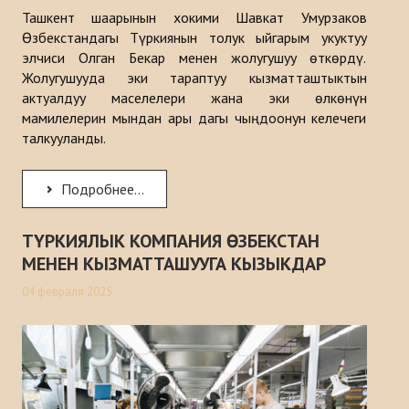
Ташкент шаарынын хокими Шавкат Умурзаков
Өзбекстандагы Түркиянын толук ыйгарым укуктуу
элчиси Олган Бекар менен жолугушуу өткөрдү.
Жолугушууда эки тараптуу кызматташтыктын
актуалдуу маселелери жана эки өлкөнүн
мамилелерин мындан ары дагы чыңдоонун келечеги
талкууланды.
Подробнее...
ТҮРКИЯЛЫК КОМПАНИЯ ӨЗБЕКСТАН
МЕНЕН КЫЗМАТТАШУУГА КЫЗЫКДАР
04 февраля 2025