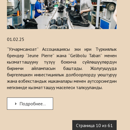
01.02.25
“Узчармсаноат” Ассоциациясы эки ири Түркиялык
брендер “Jeune Pierre” жана “Gelibolu Taban” менен
кызматташууну түзүү боюнча сүйлөшүүлөрдүн
биринчи айлампасын баштады. Жолугушууда
биргелешкен инвестициялык долбоорлорду уюштуруу
жана өзбекстандык ишканалары менен аутсорсингдин
негизинде кызматташуу маселеси талкууланды.
Подробнее...
Страница 10 из 61