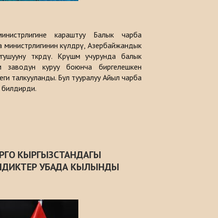
инистрлигине караштуу Балык чарба
министрлигинин өкүлдөрү, Азербайжандык
шууну өткөрдү. Көрүшмө учурунда балык
 заводун куруу боюнча биргелешкен
ги талкууланды. Бул тууралуу Айыл чарба
ы билдирди.
РГО КЫРГЫЗСТАНДАГЫ
ЛДИКТЕР УБАДА КЫЛЫНДЫ