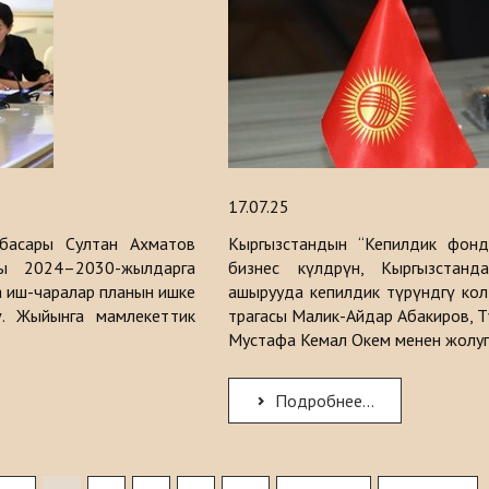
17.07.25
басары Султан Ахматов
Кыргызстандын “Кепилдик фонд
гы 2024–2030-жылдарга
бизнес өкүлдөрүнө, Кыргызста
ча иш-чаралар планын ишке
ашырууда кепилдик түрүндөгү колд
ү. Жыйынга мамлекеттик
төрагасы Малик-Айдар Абакиров, 
Мустафа Кемал Окем менен жолуг
Подробнее...