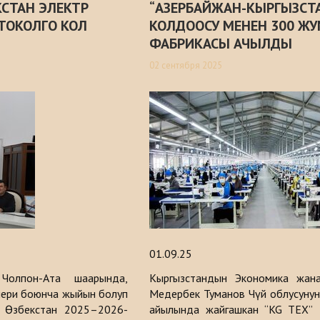
КСТАН ЭЛЕКТР
“АЗЕРБАЙЖАН-КЫРГЫЗСТ
ТОКОЛГО КОЛ
КОЛДООСУ МЕНЕН 300 ЖУ
ФАБРИКАСЫ АЧЫЛДЫ
02 сентября 2025
01.09.25
Чолпон-Ата шаарында,
Кыргызстандын Экономика жан
лери боюнча жыйын болуп
Медербек Туманов Чүй облусунун
на Өзбекстан 2025–2026-
айылында жайгашкан “KG TEX”