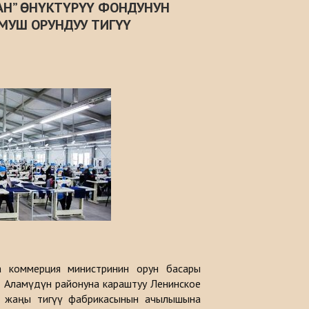
АН” ӨНҮКТҮРҮҮ ФОНДУНУН
МУШ ОРУНДУУ ТИГҮҮ
а коммерция министринин орун басары
 Аламүдүн районуна караштуу Ленинское
 жаңы тигүү фабрикасынын ачылышына