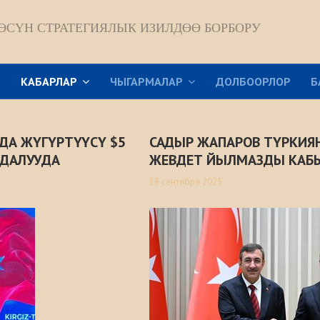
ӨСҮН СТРАТЕГИЯЛЫК ИЗИЛДӨӨ БОРБОРУ
Р
КАБАРЛАР
ЧЫГАРМАЛАР
ДОЛБООРЛОР
Б
ДА ЖҮГҮРТҮҮСҮ $5
САДЫР ЖАПАРОВ ТҮРКИЯ
НДАЛУУДА
ЖЕВДЕТ ЙЫЛМАЗДЫ КАБ
18 сентября 2025