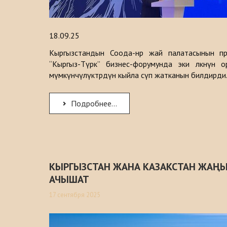
18.09.25
Кыргызстандын Соода-өнөр жай палатасынын п
“Кыргыз-Түрк” бизнес-форумунда эки өлкөнүн 
мүмкүнчүлүктөрдүн кыйла өсүп жатканын билдирди
Подробнее...
КЫРГЫЗСТАН ЖАНА КАЗАКСТАН ЖАҢЫ
АЧЫШАТ
17 сентября 2025