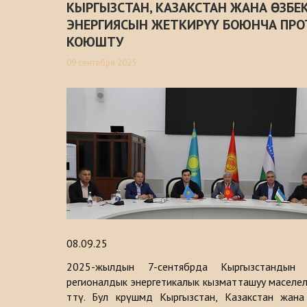
КЫРГЫЗСТАН, КАЗАКСТАН ЖАНА ӨЗБЕ
ЭНЕРГИЯСЫН ЖЕТКИРҮҮ БОЮНЧА ПРО
КОЮШТУ
09 сентября 2025
08.09.25
2025-жылдын 7-сентябрда Кыргызстандын 
регионалдык энергетикалык кызматташуу маселе
өттү. Бул көрүшмөдө Кыргызстан, Казакстан жа