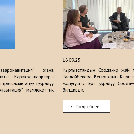
16.09.25
аэронавигация” жана
Кыргызстандын Соода-өнөр жай 
маты – Каракол шаарлары
Таалайбекова Венгриянын Кыргы
трассасын ачуу тууралуу
жолугушту. Бул тууралуу, Соода-
онавигация” мамлекеттик
билдирди.
Подробнее...