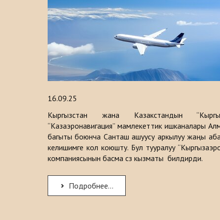
16.09.25
Кыргызстан жана Казакстандын “Кыргыз
“Казаэронавигация” мамлекеттик ишканалары Ал
багыты боюнча Санташ ашуусу аркылуу жаңы аба 
келишимге кол коюшту. Бул тууралуу “Кыргызаэр
компаниясынын басма сөз кызматы билдирди.
Подробнее...