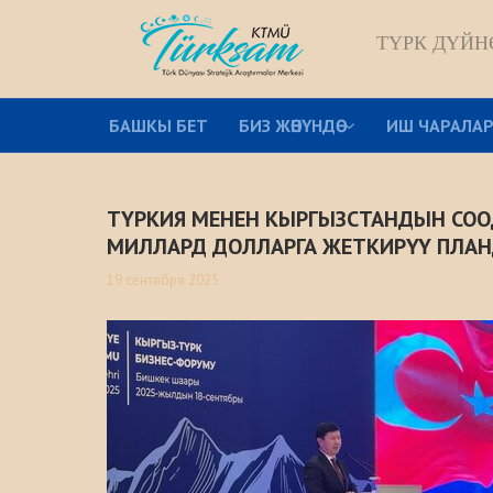
ТҮРК ДҮЙН
БАШКЫ БЕТ
БИЗ ЖѲНҮНДѲ
ИШ ЧАРАЛА
ТҮРКИЯ МЕНЕН КЫРГЫЗСТАНДЫН СОО
МИЛЛАРД ДОЛЛАРГА ЖЕТКИРҮҮ ПЛА
19 сентября 2025