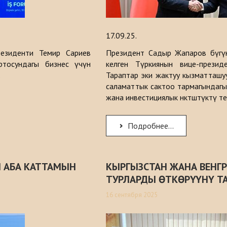
17.09.25.
резиденти Темир Сариев
Президент Садыр Жапаров бүгүн, 
ортосундагы бизнес үчүн
келген Түркиянын вице-прези
.
Тараптар эки жактуу кызматташуунун
саламаттык сактоо тармагындагы к
жана инвестициялык өнөктөштүктү т
Подробнее...
 АБА КАТТАМЫН
КЫРГЫЗСТАН ЖАНА ВЕНГР
ТУРЛАРДЫ ӨТКӨРҮҮНҮ Т
16 сентября 2025