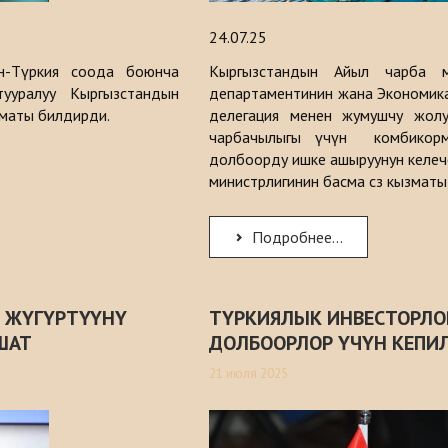
24.07.25
н-Түркия соода боюнча
Кыргызстандын Айыл чарба м
ууралуу Кыргызстандын
департаментинин жана Экономика 
зматы билдирди.
делегация менен жумушчу жолугу
чарбачылыгы үчүн комбикорм
долбоорду ишке ашыруунун келече
министрлигинин басма сөз кызмат
Подробнее...
Р ЖҮГҮРТҮҮНҮ
ТҮРКИЯЛЫК ИНВЕСТОРЛО
ШАТ
ДОЛБООРЛОР ҮЧҮН КЕПИ
21 июля 2025