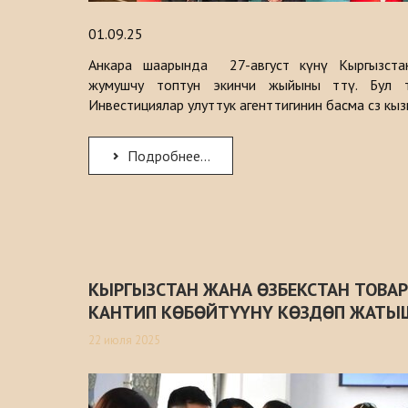
01.09.25
Анкара шаарында 27-август күнү Кыргызста
жумушчу топтун экинчи жыйыны өттү. Бул т
Инвестициялар улуттук агенттигинин басма сөз кы
Подробнее...
КЫРГЫЗСТАН ЖАНА ӨЗБЕКСТАН ТОВА
КАНТИП КӨБӨЙТҮҮНҮ КӨЗДӨП ЖАТЫ
22 июля 2025