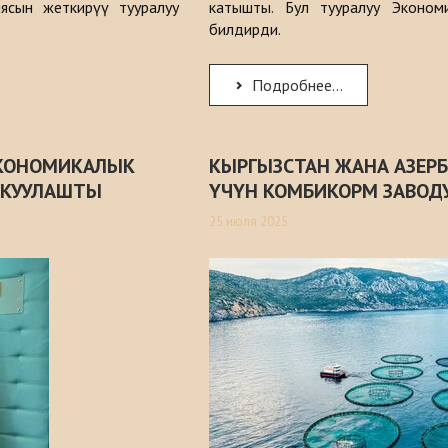
ясын жеткирүү тууралуу
катышты. Бул тууралуу Эконом
билдирди.
Подробнее...
ЭКОНОМИКАЛЫК
КЫРГЫЗСТАН ЖАНА АЗЕР
ЛКУУЛАШТЫ
ҮЧҮН КОМБИКОРМ ЗАВОД
25 июля 2025