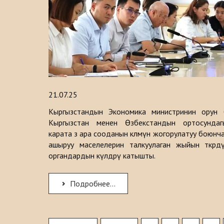
21.07.25
Кыргызстандын Экономика министринин орун 
Кыргызстан менен Өзбекстандын ортосунда
карата өз ара сооданын көлөмүн жогорулатуу боюн
ашыруу маселелерин талкуулаган жыйын өткөрд
органдардын өкүлдөрү катышты.
Подробнее...