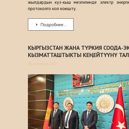
жылдардын күз-кыш мезгилинде электр энерги
протоколго кол коюшту.
Подробнее...
КЫРГЫЗСТАН ЖАНА ТҮРКИЯ СООДА-
КЫЗМАТТАШТЫКТЫ КЕҢЕЙТҮҮНҮ ТА
01 сентября 2025