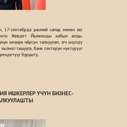
17-сентябрда расмий сапар менен өлкөгө
денти Жевдет Йылмазды кабыл алды.
 кеңири чөйрөсүн талкуулап, өзгөчө көңүлдү
ызматташууга, банк секторун өнүктүрүүгө
ереңдетүүгө бурушту.
ИЯ ИШКЕРЛЕР ҮЧҮН БИЗНЕС-
АЛКУУЛАШТЫ