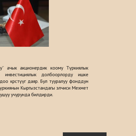
у” ачык акционердик коому Түркиялык
нда инвестициялык долбоорлорду ишке
оо көрсөтүүгө даяр. Бул тууралуу фонддун
Түркиянын Кыргызстандагы элчиси Мехмет
ушуу учурунда билдирди.