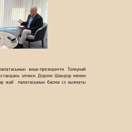
палатасынын вице-президенти Толкунай
зстандагы элчиси Дороги Шандор менен
өнөр жай палатасынын басма сөз кызматы